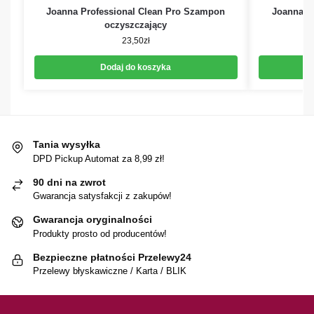
Joanna Professional Clean Pro Szampon
Joanna P
oczyszczający
23,50
zł
Dodaj do koszyka
Tania wysyłka
DPD Pickup Automat za 8,99 zł!
90 dni na zwrot
Gwarancja satysfakcji z zakupów!
Gwarancja oryginalności
Produkty prosto od producentów!
Bezpieczne płatności Przelewy24
Przelewy błyskawiczne / Karta / BLIK