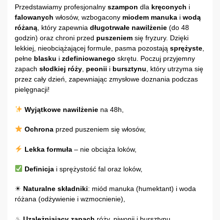
Przedstawiamy profesjonalny
szampon
dla
kręconych
i
falowanych
włosów, wzbogacony
miodem manuka
i
wodą
różaną
, który zapewnia
długotrwałe nawilżenie
(do 48
godzin) oraz chroni przed
puszeniem
się fryzury. Dzięki
lekkiej, nieobciążającej formule, pasma pozostają
sprężyste
,
pełne
blasku
i
zdefiniowanego
skrętu. Poczuj przyjemny
zapach
słodkiej róży
,
peonii
i
bursztynu
, który utrzyma się
przez cały dzień, zapewniając zmysłowe doznania podczas
pielęgnacji!
Wyjątkowe nawilżenie
na 48h,
Ochrona
przed puszeniem się włosów,
Lekka formuła
– nie obciąża loków,
Definicja
i sprężystość fal oraz loków,
☀
Naturalne składniki
: miód manuka (humektant) i woda
różana (odżywienie i wzmocnienie),
♨
Uzależniający zapach
róży, piwonii i bursztynu,