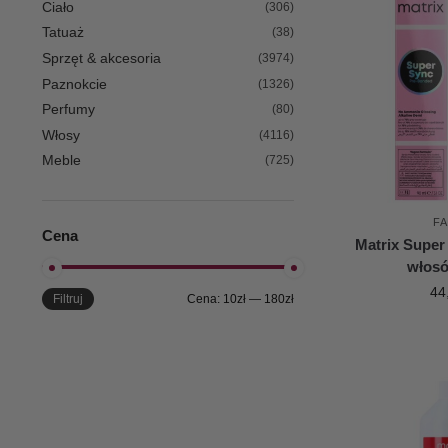
Ciało
(306)
Tatuaż
(38)
Sprzęt & akcesoria
(3974)
Paznokcie
(1326)
Perfumy
(80)
Włosy
(4116)
Meble
(725)
F
Cena
Matrix Super
włos
44
Filtruj
Cena:
10zł
—
180zł