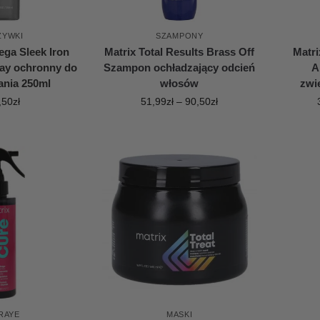
ŻYWKI
SZAMPONY
ega Sleek Iron
Matrix Total Results Brass Off
Matri
ay ochronny do
Szampon ochładzający odcień
A
ania 250ml
włosów
zwi
,50
zł
51,99
zł
–
90,50
zł
RAYE
MASKI