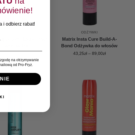
ATU
na
ówienie!
 i odbierz rabat!
FARBY
ODŻYWKI
Super Sync Extra Toner
Matrix Insta Cure Build-A-
do włosów 90ml
Bond Odżywka do włosów
44,50
zł
43,25
zł
–
89,00
zł
zgodę na otrzymywanie
ailową od Pro-Fryz.
NIE
KI