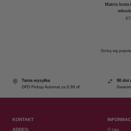
Matrix Insta
włosó
67
Tania wysyłka
90 dni
DPD Pickup Automat za 8,99 zł!
Gwaranc
KONTAKT
INFORMAC
ADRES:
O nas