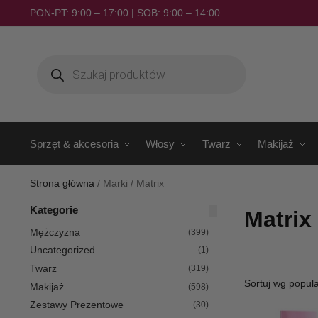
PON-PT: 9:00 – 17:00 | SOB: 9:00 – 14:00
Sprzęt & akcesoria
Włosy
Twarz
Makijaż
Strona główna
/
Marki
/
Matrix
Kategorie
Matrix
Mężczyzna
(399)
Uncategorized
(1)
Twarz
(319)
Makijaż
(598)
Zestawy Prezentowe
(30)