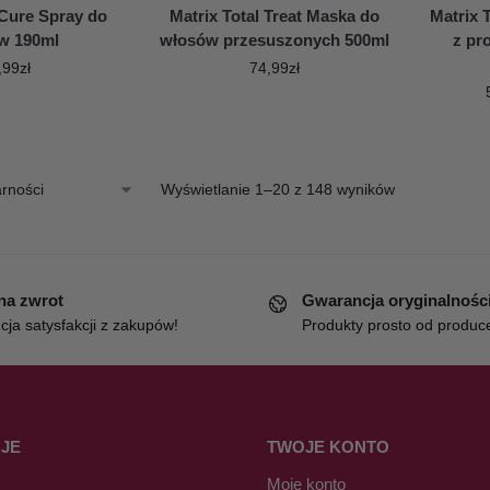
 Cure Spray do
Matrix Total Treat Maska do
Matrix 
w 190ml
włosów przesuszonych 500ml
z pr
,99
zł
74,99
zł
Wyświetlanie 1–20 z 148 wyników
 na zwrot
Gwarancja oryginalnośc
ja satysfakcji z zakupów!
Produkty prosto od produc
JE
TWOJE KONTO
Moje konto