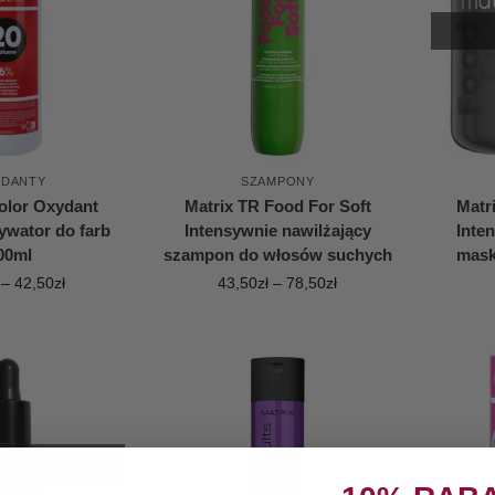
YDANTY
SZAMPONY
olor Oxydant
Matrix TR Food For Soft
Matr
ywator do farb
Intensywnie nawilżający
Inte
00ml
szampon do włosów suchych
mask
–
42,50
zł
43,50
zł
–
78,50
zł
a stanie