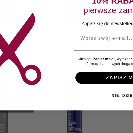
10% RAB
pierwsze zam
Zapisz się do newslettera
I OLEJKI
SZAMPONY
E-mail
Food For Soft
Matrix Total Results Color
Matrix 
wilżający olejek
Obsessed Szampon do
ów suchych
włosów farbowanych
–
64,50
zł
43,50
zł
–
64,99
zł
Klikając
„Zapisz mnie”,
wyrażasz 
informacji handlowych drogą m
ZAPISZ M
NIE, DZIĘ
a stanie