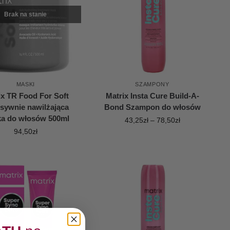
Brak na stanie
MASKI
SZAMPONY
ix TR Food For Soft
Matrix Insta Cure Build-A-
nsywnie nawilżająca
Bond Szampon do włosów
a do włosów 500ml
43,25
zł
–
78,50
zł
94,50
zł