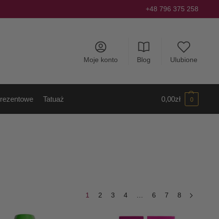
+48 796 375 258
Moje konto
Blog
Ulubione
rezentowe
Tatuaż
0,00
zł
0
1
2
3
4
…
6
7
8