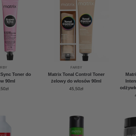
ARBY
FARBY
 Sync Toner do
Matrix Tonal Control Toner
Matr
ów 90ml
żelowy do włosów 90ml
Inte
odżywk
,50
zł
45,50
zł