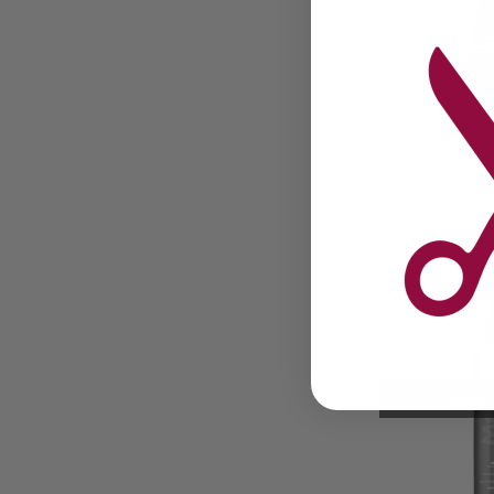
SERUM 
Matrix TR 
Intensywnie na
do włos
49,99
zł
Brak n