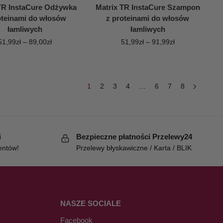
TR InstaCure Odżywka
Matrix TR InstaCure Szampon
oteinami do włosów
z proteinami do włosów
łamliwych
łamliwych
51,99
zł
–
89,00
zł
51,99
zł
–
91,99
zł
1
2
3
4
…
6
7
8
i
Bezpieczne płatności Przelewy24
entów!
Przelewy błyskawiczne / Karta / BLIK
NASZE SOCIALE
Facebook