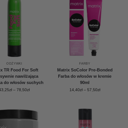
ODŻYWKI
FARBY
ix TR Food For Soft
Matrix SoColor Pre-Bonded
nsywnie nawilżająca
Farba do włosów w kremie
a do włosów suchych
90ml
43,25
zł
–
78,50
zł
14,40
zł
–
57,50
zł