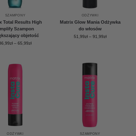
SZAMPONY
ODŻYWKI
x Total Results High
Matrix Glow Mania Odżywka
mplify Szampon
do włosów
ększający objetość
51,99
zł
–
91,99
zł
36,99
zł
–
65,99
zł
ODŻYWKI
SZAMPONY