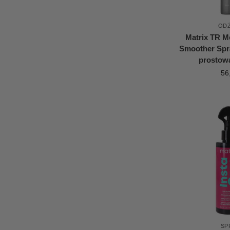
OD
Matrix TR M
Smoother Spr
prostow
56
SP