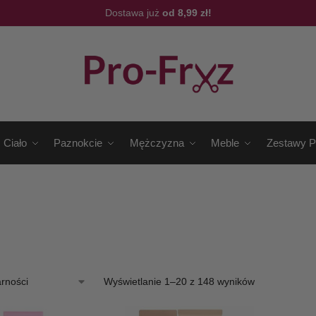
Dostawa już
od 8,99 zł!
Ciało
Paznokcie
Mężczyzna
Meble
Zestawy P
Wyświetlanie 1–20 z 148 wyników