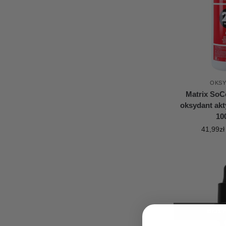
OKS
Matrix SoC
oksydant akt
10
41,99
zł
Brak n