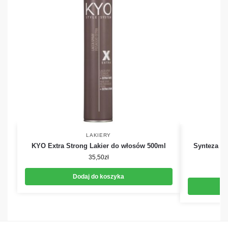
LAKIERY
KYO Extra Strong Lakier do włosów 500ml
Synteza La
35,50
zł
Dodaj do koszyka