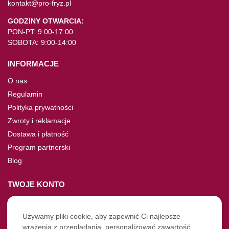
kontakt@pro-fryz.pl
GODZINY OTWARCIA:
PON-PT: 9:00-17:00
SOBOTA: 9:00-14:00
INFORMACJE
O nas
Regulamin
Polityka prywatności
Zwroty i reklamacje
Dostawa i płatność
Program partnerski
Blog
TWOJE KONTO
Moje konto
Nie pamiętasz hasła?
Używamy pliki cookie, aby zapewnić Ci najlepsze
wrażenia z przeglądania, personalizować zawartość
Twoje zamówienia