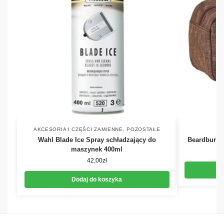
AKCESORIA I CZĘŚCI ZAMIENNE
,
POZOSTAŁE
Wahl Blade Ice Spray schładzający do
Beardburys
maszynek 400ml
42,00
zł
Dodaj do koszyka