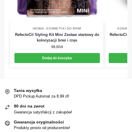
HENNA
,
KOSMETYKI DO BRWI
KOSMETY
RefectoCil Styling Kit Mini Zestaw startowy do
RefectoCil S
koloryzacji brwi i rzęs
98,60
zł
Dodaj do koszyka
Tania wysyłka
DPD Pickup Automat za 8,99 zł!
90 dni na zwrot
Gwarancja satysfakcji z zakupów!
Gwarancja oryginalności
Produkty prosto od producentów!