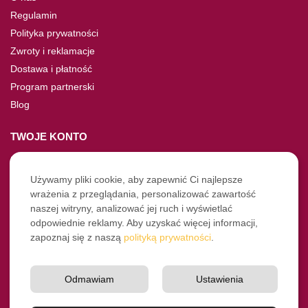
Regulamin
Polityka prywatności
Zwroty i reklamacje
Dostawa i płatność
Program partnerski
Blog
TWOJE KONTO
Moje konto
Nie pamiętasz hasła?
Używamy pliki cookie, aby zapewnić Ci najlepsze
wrażenia z przeglądania, personalizować zawartość
Twoje zamówienia
naszej witryny, analizować jej ruch i wyświetlać
odpowiednie reklamy. Aby uzyskać więcej informacji,
NASZE SOCIALE
zapoznaj się z naszą
polityką prywatności
.
Facebook
Instagram
Odmawiam
Ustawienia
YouTube