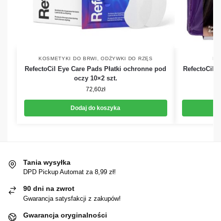
KOSMETYKI DO BRWI
,
ODŻYWKI DO RZĘS
HE
RefectoCil Eye Care Pads Płatki ochronne pod
RefectoCil S
oczy 10×2 szt.
72,60
zł
Dodaj do koszyka
Tania wysyłka
DPD Pickup Automat za 8,99 zł!
90 dni na zwrot
Gwarancja satysfakcji z zakupów!
Gwarancja oryginalności