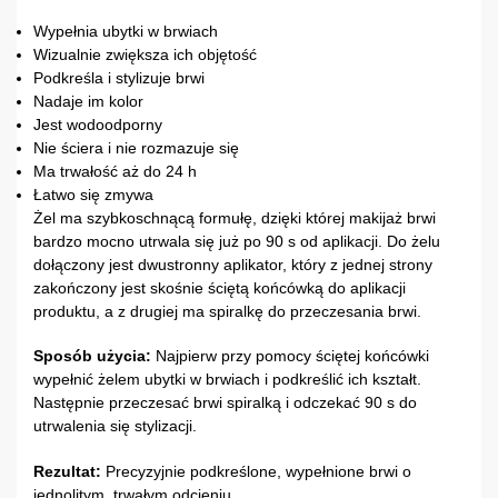
Wypełnia ubytki w brwiach
Wizualnie zwiększa ich objętość
Podkreśla i stylizuje brwi
Nadaje im kolor
Jest wodoodporny
Nie ściera i nie rozmazuje się
Ma trwałość aż do 24 h
Łatwo się zmywa
Żel ma szybkoschnącą formułę, dzięki której makijaż brwi
bardzo mocno utrwala się już po 90 s od aplikacji. Do żelu
dołączony jest dwustronny aplikator, który z jednej strony
zakończony jest skośnie ściętą końcówką do aplikacji
produktu, a z drugiej ma spiralkę do przeczesania brwi.
Sposób użycia:
Najpierw przy pomocy ściętej końcówki
wypełnić żelem ubytki w brwiach i podkreślić ich kształt.
Następnie przeczesać brwi spiralką i odczekać 90 s do
utrwalenia się stylizacji.
Rezultat:
Precyzyjnie podkreślone, wypełnione brwi o
jednolitym, trwałym odcieniu.