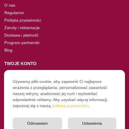
O nas
Regulamin
Polityka prywatności
Zwroty i reklamacje
Dostawa i płatność
Program partnerski
Blog
TWOJE KONTO
Moje konto
Nie pamiętasz hasła?
Używamy pliki cookie, aby zapewnić Ci najlepsze
wrażenia z przeglądania, personalizować zawartość
Twoje zamówienia
naszej witryny, analizować jej ruch i wyświetlać
odpowiednie reklamy. Aby uzyskać więcej informacji,
NASZE SOCIALE
zapoznaj się z naszą
polityką prywatności
.
Facebook
Instagram
Odmawiam
Ustawienia
YouTube