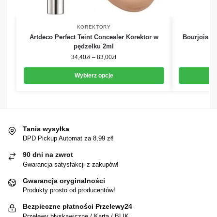
KOREKTORY
Artdeco Perfect Teint Concealer Korektor w
Bourjois A
pędzelku 2ml
K
34,40
zł
–
83,00
zł
Wybierz opcje
Tania wysyłka
DPD Pickup Automat za 8,99 zł!
90 dni na zwrot
Gwarancja satysfakcji z zakupów!
Gwarancja oryginalności
Produkty prosto od producentów!
Bezpieczne płatności Przelewy24
Przelewy błyskawiczne / Karta / BLIK