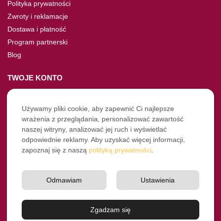
Polityka prywatności
Zwroty i reklamacje
Dostawa i płatność
Program partnerski
Blog
TWOJE KONTO
Moje konto
Nie pamiętasz hasła?
Używamy pliki cookie, aby zapewnić Ci najlepsze
wrażenia z przeglądania, personalizować zawartość
Twoje zamówienia
naszej witryny, analizować jej ruch i wyświetlać
odpowiednie reklamy. Aby uzyskać więcej informacji,
NASZE SOCIALE
zapoznaj się z naszą
polityką prywatności
.
Facebook
Instagram
Odmawiam
Ustawienia
YouTube
© Pro-Fryz.pl 2021-2026
Zgadzam się