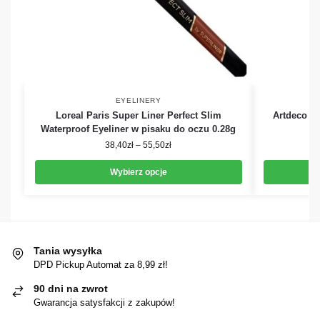
EYELINERY
Loreal Paris Super Liner Perfect Slim
Artdeco Lo
Waterproof Eyeliner w pisaku do oczu 0.28g
E
38,40
zł
–
55,50
zł
Wybierz opcje
Tania wysyłka
DPD Pickup Automat za 8,99 zł!
90 dni na zwrot
Gwarancja satysfakcji z zakupów!