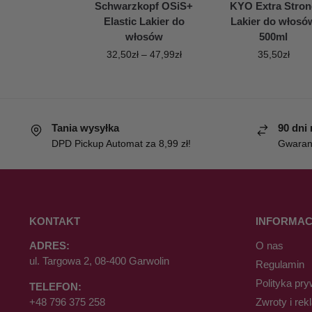
Schwarzkopf OSiS+
KYO Extra Stron
Elastic Lakier do
Lakier do włosó
włosów
500ml
32,50
zł
–
47,99
zł
35,50
zł
Tania wysyłka
90 dni
DPD Pickup Automat za 8,99 zł!
Gwaranc
KONTAKT
INFORMAC
ADRES:
O nas
ul. Targowa 2, 08-400 Garwolin
Regulamin
Polityka pry
TELEFON:
+48 796 375 258
Zwroty i rek