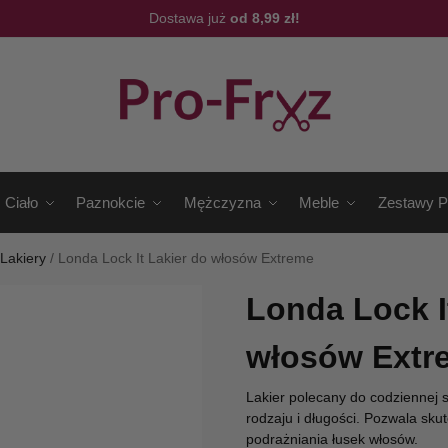
Dostawa już
od 8,99 zł!
Ciało
Paznokcie
Mężczyzna
Meble
Zestawy P
/
Lakiery
/
Londa Lock It Lakier do włosów Extreme
Londa Lock I
włosów Extr
Lakier polecany do codziennej s
rodzaju i długości. Pozwala skut
podrażniania łusek włosów.