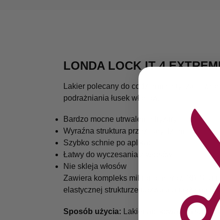
LONDA LOCK IT 4 EXTRE
Lakier polecany do codziennej stylizacji wło
podrażniania łusek włosów.
Bardzo mocne utrwalenie fryzury
Wyraźna struktura przez cały dzień
Szybko schnie po aplikacji
Łatwy do wyczesania z włosów
Nie skleja włosów
Zawiera kompleks mikropolimerów 3D-Sculpt,
elastycznej strukturze pozwalają także na pó
Sposób użycia:
Lakier aplikować na suche 