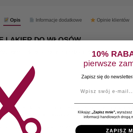
Opis
Informacje dodatkowe
Opinie klientów
ME LAKIER DO WŁOSÓW
10% RAB
sów. Odpowiedni do każdego ich rodzaju i długości. Pozwala skut
pierwsze zam
Zapisz się do newslettera
E-mail
 które dzięki dużemu rozdrobnieniu włókien pozwalają na bard
Klikając
„Zapisz mnie”,
wyrażasz 
źniejsze remodelowanie fryzury w ciągu dnia.
informacji handlowych drogą m
włosy. Zachować odległość 20-30 cm.
ZAPISZ M