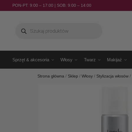
PON-PT: 9:00 – 17:00 | SOB: 9:00 – 14:00
Sprzęt & akcesoria
Włosy
Twarz
Makijaż
Strona główna
/
Sklep
/
Włosy
/
Stylizacja włosów