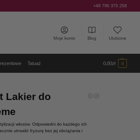
+48 796 375 258
Moje konto
Blog
Ulubione
rezentowe
Tatuaż
0,00
zł
0
t Lakier do
eme
tylizacji włosów. Odpowiedni do każdego ich
ecznie utrwalić fryzurę bez jej obciążania i