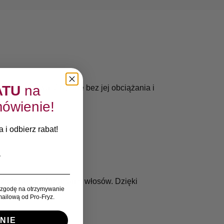
ATU
na
ecznie utrwalić fryzurę bez jej obciążania i
ówienie!
 i odbierz rabat!
zo trwałe podtrzymanie włosów. Dzięki
zgodę na otrzymywanie
ailową od Pro-Fryz.
NIE