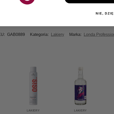
abezpieczone włosy.
NIE, DZIĘ
KU:
GAB0889
Kategoria:
Lakiery
Marka:
Londa Professio
LAKIERY
LAKIERY