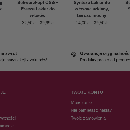
g
Schwarzkopf OSiS+
Synteza Lakier do
S
w
Freeze Lakier do
włosów, szklany,
S
włosów
bardzo mocny
32,50
zł
–
39,99
zł
14,00
zł
–
39,50
zł
 na zwrot
Gwarancja oryginalnośc
ja satysfakcji z zakupów!
Produkty prosto od produc
JE
TWOJE KONTO
Moje konto
Nie pamiętasz hasła?
watności
Twoje zamówienia
lamacje