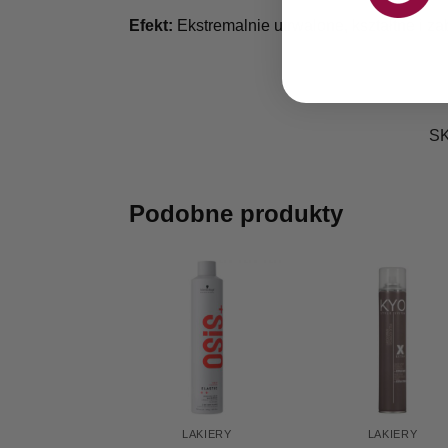
Efekt:
Ekstremalnie utrwalone, kształtne i z
S
Podobne produkty
LAKIERY
LAKIERY