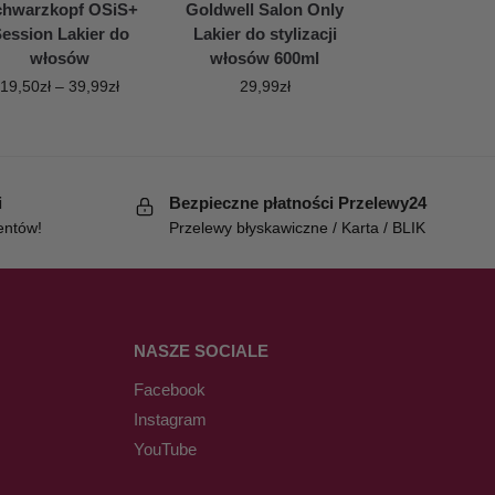
chwarzkopf OSiS+
Goldwell Salon Only
ession Lakier do
Lakier do stylizacji
włosów
włosów 600ml
19,50
zł
–
39,99
zł
29,99
zł
i
Bezpieczne płatności Przelewy24
entów!
Przelewy błyskawiczne / Karta / BLIK
NASZE SOCIALE
Facebook
Instagram
YouTube