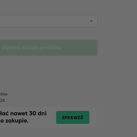
Wybierz wariant produktu
któw
y24