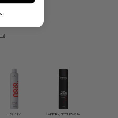
KI
nal
LAKIERY
LAKIERY
,
STYLIZACJA