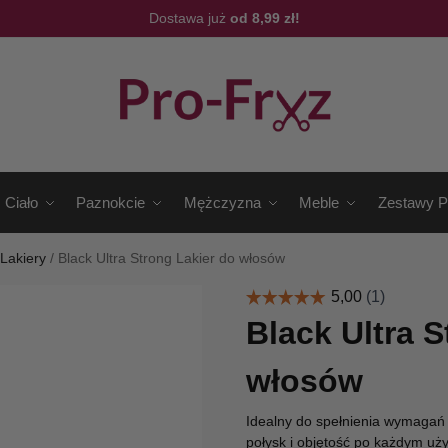
Dostawa już
od 8,99 zł!
Ciało
Paznokcie
Mężczyzna
Meble
Zestawy P
/
Lakiery
/
Black Ultra Strong Lakier do włosów
Black Ultra S
włosów
Idealny do spełnienia wymagań w
połysk i objętość po każdym uży