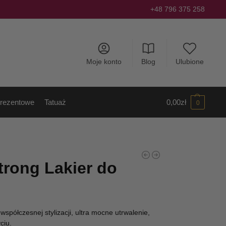
+48 796 375 258
Moje konto
Blog
Ulubione
rezentowe
Tatuaż
0,00
zł
0
trong Lakier do
spółczesnej stylizacji, ultra mocne utrwalenie,
ciu.