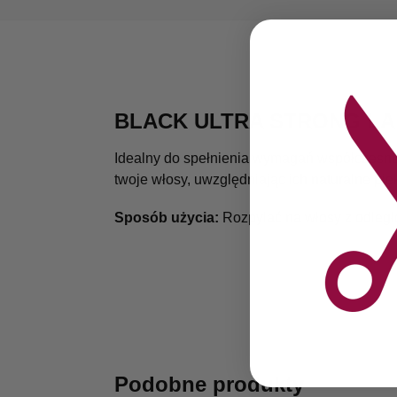
BLACK ULTRA STRONG L
Idealny do spełnienia wymagań współczesnej s
twoje włosy, uwzględniając ich naturalne pi
Sposób użycia:
Rozpylać na włosy z odległo
Podobne produkty