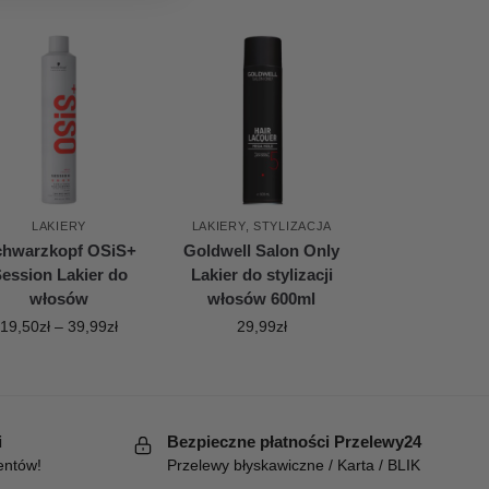
LAKIERY
LAKIERY
,
STYLIZACJA
chwarzkopf OSiS+
Goldwell Salon Only
ession Lakier do
Lakier do stylizacji
włosów
włosów 600ml
19,50
zł
–
39,99
zł
29,99
zł
i
Bezpieczne płatności Przelewy24
entów!
Przelewy błyskawiczne / Karta / BLIK