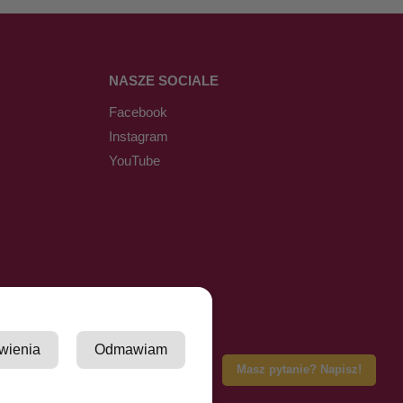
NASZE SOCIALE
Facebook
Instagram
YouTube
wienia
Odmawiam
Masz pytanie? Napisz!