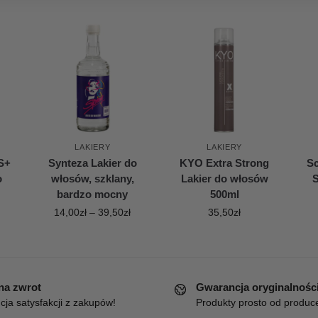
LAKIERY
LAKIERY
S+
Synteza Lakier do
KYO Extra Strong
S
o
włosów, szklany,
Lakier do włosów
S
bardzo mocny
500ml
14,00
zł
–
39,50
zł
35,50
zł
 na zwrot
Gwarancja oryginalnośc
ja satysfakcji z zakupów!
Produkty prosto od produc