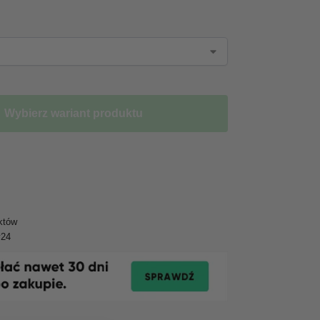
Wybierz wariant produktu
któw
y24