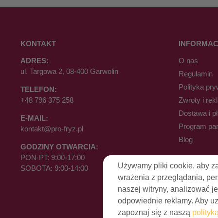
KONTAKT
INFORMAC
ADRES:
O nas
ul. Targowa 2, 08-400 Garwolin
Regulamin
Polityka pry
TELEFON:
+48 796 375 258
Zwroty i rek
Dostawa i p
E-MAIL:
Program par
kontakt@pro-fryz.pl
Blog
GODZINY OTWARCIA:
PON-PT: 9:00-17:00
Używamy pliki cookie, aby z
SOBOTA: 9:00-14:00
wrażenia z przeglądania, pe
naszej witryny, analizować je
odpowiednie reklamy. Aby uzy
zapoznaj się z naszą
polityk