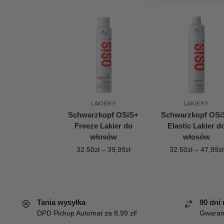
LAKIERY
LAKIERY
Schwarzkopf OSiS+
Schwarzkopf OSi
Freeze Lakier do
Elastic Lakier d
włosów
włosów
32,50
zł
–
39,99
zł
32,50
zł
–
47,99
zł
Tania wysyłka
90 dni
DPD Pickup Automat za 8,99 zł!
Gwaranc