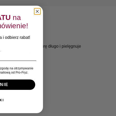
ATU
na
ówienie!
 i odbierz rabat!
użyciu. Utrzymuje fryzurę długo i pielęgnuje
y przez wyczesanie.
zgodę na otrzymywanie
ailową od Pro-Fryz.
NIE
KI