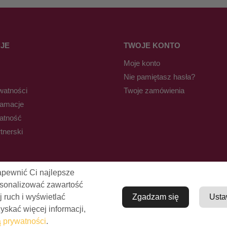
JE
TWOJE KONTO
Moje konto
Nie pamiętasz hasła?
watności
Twoje zamówienia
lamacje
łatność
tnerski
apewnić Ci najlepsze
rsonalizować zawartość
j ruch i wyświetlać
Zgadzam się
Usta
skać więcej informacji,
© Pro-Fryz.pl 2021-2026
ą prywatności
.