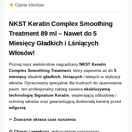
Opinie klientów
NKST Keratin Complex Smoothing
Treatment 89 ml – Nawet do 5
Miesięcy Gładkich i Lśniących
Włosów!
Poznaj nasz wielokrotnie nagradzany
NKST Keratin
Complex Smoothing Treatment
, który zapewnia aż do
5
miesięcy
idealnie
gładkich
,
lśniących
i łatwych w stylizacji
włosów. Opracowany specjalnie dla trudnych do opanowania
pasm, ten profesjonalny zabieg zawiera
ekskluzywną
technologię Signature Keratin
, wspierającą odbudowę i
ochronę włosów oraz gwarantującą doskonałą barierę przed
wilgocią
.
✂
Znacznie skraca czas suszenia
♻
Chroni i zmiękcza
, jednocześnie naprawiając