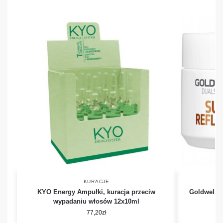
KURACJE
KYO Energy Ampułki, kuracja przeciw
Goldwell D
wypadaniu włosów 12x10ml
77,20
zł