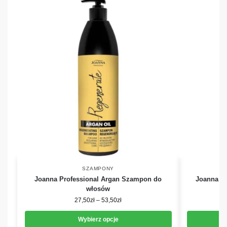
SZAMPONY
Joanna Professional Argan Szampon do
Joanna P
włosów
27,50
zł
–
53,50
zł
Wybierz opcje