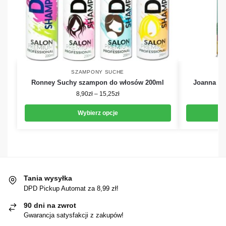
SZAMPONY SUCHE
Ronney Suchy szampon do włosów 200ml
Joanna S
8,90
zł
–
15,25
zł
Wybierz opcje
Tania wysyłka
DPD Pickup Automat za 8,99 zł!
90 dni na zwrot
Gwarancja satysfakcji z zakupów!