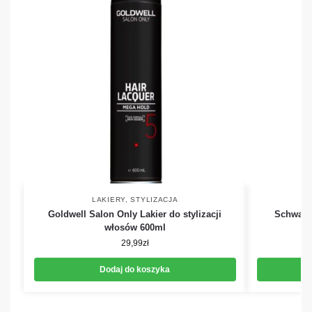
LAKIERY
,
STYLIZACJA
Goldwell Salon Only Lakier do stylizacji
Schwarz
włosów 600ml
29,99
zł
Dodaj do koszyka