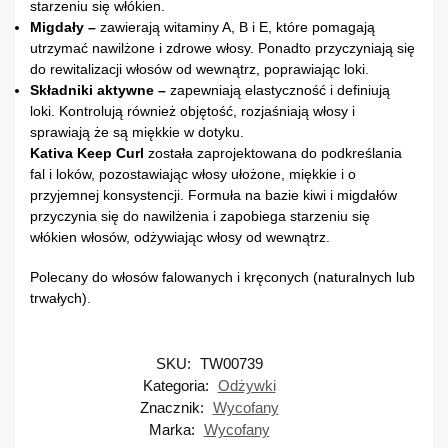
starzeniu się włókien.
Migdały –
zawierają witaminy A, B i E, które pomagają
utrzymać nawilżone i zdrowe włosy. Ponadto przyczyniają się
do rewitalizacji włosów od wewnątrz, poprawiając loki.
Składniki aktywne –
zapewniają elastyczność i definiują
loki. Kontrolują również objętość, rozjaśniają włosy i
sprawiają że są miękkie w dotyku.
Kativa Keep Curl
została zaprojektowana do podkreślania
fal i loków, pozostawiając włosy ułożone, miękkie i o
przyjemnej konsystencji. Formuła na bazie kiwi i migdałów
przyczynia się do nawilżenia i zapobiega starzeniu się
włókien włosów, odżywiając włosy od wewnątrz.
Polecany do włosów falowanych i kręconych (naturalnych lub
trwałych).
SKU:
TW00739
Kategoria:
Odżywki
Znacznik:
Wycofany
Marka:
Wycofany