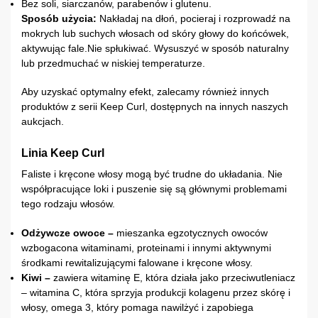
Bez soli, siarczanów, parabenów i glutenu.
Sposób użycia:
Nakładaj na dłoń, pocieraj i rozprowadź na
mokrych lub suchych włosach od skóry głowy do końcówek,
aktywując fale.Nie spłukiwać. Wysuszyć w sposób naturalny
lub przedmuchać w niskiej temperaturze.
Aby uzyskać optymalny efekt, zalecamy również innych
produktów z serii Keep Curl, dostępnych na innych naszych
aukcjach.
Linia Keep Curl
Faliste i kręcone włosy mogą być trudne do układania. Nie
współpracujące loki i puszenie się są głównymi problemami
tego rodzaju włosów.
Odżywcze owoce –
mieszanka egzotycznych owoców
wzbogacona witaminami, proteinami i innymi aktywnymi
środkami rewitalizującymi falowane i kręcone włosy.
Kiwi –
zawiera witaminę E, która działa jako przeciwutleniacz
– witamina C, która sprzyja produkcji kolagenu przez skórę i
włosy, omega 3, który pomaga nawilżyć i zapobiega