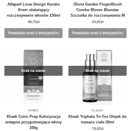
Alfaparf Lisse Design Keratin
Olivia Garden FingerBrush
Krem ułatwiający
Combo Bloom Bluestar
rozczesywanie włosów 150ml
Szczotka do rozczesywania M
48,70
zł
43,60
zł
Powiadom mnie o dostępności
Powiadom mnie o dostępności
Brak na stanie
Brak na stanie
FARBY
OLEJKI
Khadi Color Prep Koloryzacja
Khadi Triphala Tri-Tox Olejek do
wstępna przygotowująca włosy
masażu ciała 50ml
100g
78,60
zł