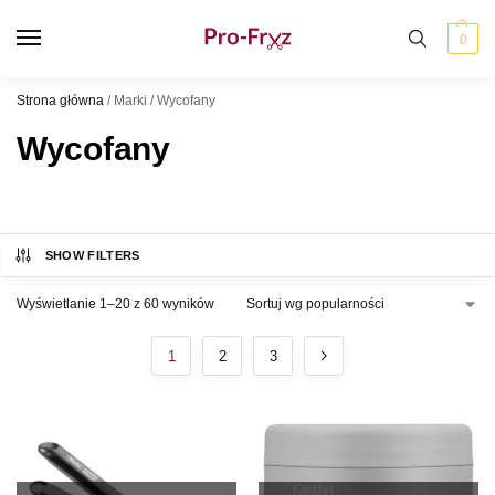
0
Strona główna
/
Marki
/
Wycofany
Wycofany
SHOW FILTERS
Wyświetlanie 1–20 z 60 wyników
1
2
3