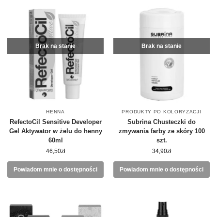
Brak na stanie
Brak na stanie
HENNA
PRODUKTY PO KOLORYZACJI
RefectoCil Sensitive Developer
Subrina Chusteczki do
Gel Aktywator w żelu do henny
zmywania farby ze skóry 100
60ml
szt.
46,50
zł
34,90
zł
Powiadom mnie o dostępności
Powiadom mnie o dostępności