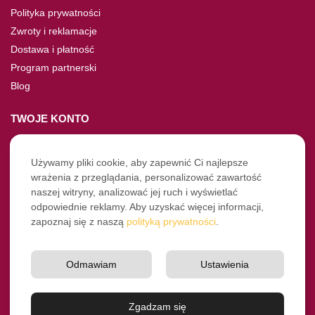
Polityka prywatności
Zwroty i reklamacje
Dostawa i płatność
Program partnerski
Blog
TWOJE KONTO
Moje konto
Nie pamiętasz hasła?
Używamy pliki cookie, aby zapewnić Ci najlepsze
wrażenia z przeglądania, personalizować zawartość
Twoje zamówienia
naszej witryny, analizować jej ruch i wyświetlać
odpowiednie reklamy. Aby uzyskać więcej informacji,
NASZE SOCIALE
zapoznaj się z naszą
polityką prywatności
.
Facebook
Instagram
Odmawiam
Ustawienia
YouTube
© Pro-Fryz.pl 2021-2026
Zgadzam się