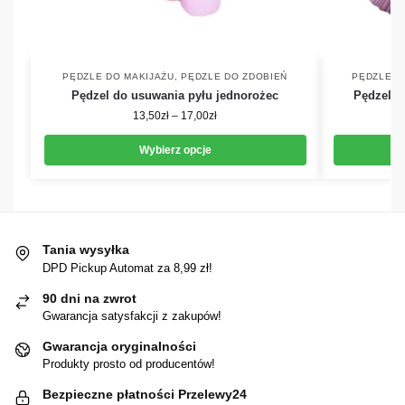
PĘDZLE DO MAKIJAŻU
,
PĘDZLE DO ZDOBIEŃ
PĘDZLE D
Pędzel do usuwania pyłu jednorożec
Pędzel d
13,50
zł
–
17,00
zł
Wybierz opcje
Tania wysyłka
DPD Pickup Automat za 8,99 zł!
90 dni na zwrot
Gwarancja satysfakcji z zakupów!
Gwarancja oryginalności
Produkty prosto od producentów!
Bezpieczne płatności Przelewy24