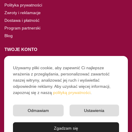
Polityka prywatności
Zwroty i reklamacje
Dostawa i płatność
Program partnerski
Blog
TWOJE KONTO
Moje konto
Nie pamiętasz hasła?
Używamy pliki cookie, aby zapewnić Ci najlepsze
wrażenia z przeglądania, personalizować zawartość
Twoje zamówienia
naszej witryny, analizować jej ruch i wyświetlać
odpowiednie reklamy. Aby uzyskać więcej informacji,
NASZE SOCIALE
zapoznaj się z naszą
polityką prywatności
.
Facebook
Instagram
Odmawiam
Ustawienia
YouTube
© Pro-Fryz.pl 2021-2026
Zgadzam się