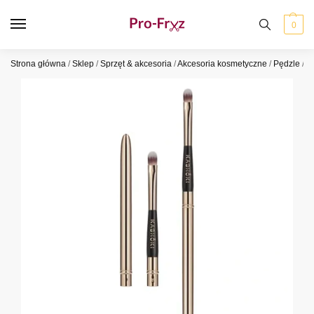
0
Strona główna
/
Sklep
/
Sprzęt & akcesoria
/
Akcesoria kosmetyczne
/
Pędzle
/
P