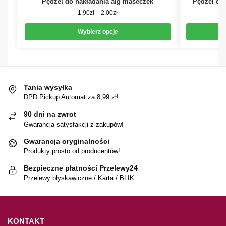
Pędzel do nakładania alg maseczek
Pędzel do 
1,90
zł
–
2,00
zł
Wybierz opcje
Tania wysyłka
DPD Pickup Automat za 8,99 zł!
90 dni na zwrot
Gwarancja satysfakcji z zakupów!
Gwarancja oryginalności
Produkty prosto od producentów!
Bezpieczne płatności Przelewy24
Przelewy błyskawiczne / Karta / BLIK
KONTAKT