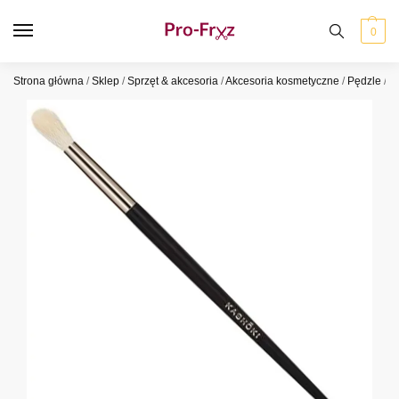
0
Strona główna
/
Sklep
/
Sprzęt & akcesoria
/
Akcesoria kosmetyczne
/
Pędzle
/
P