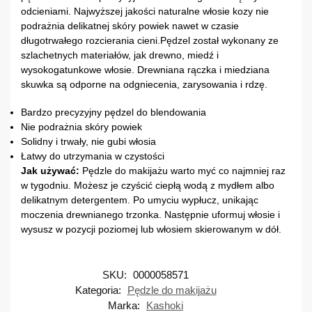
odcieniami. Najwyższej jakości naturalne włosie kozy nie
podrażnia delikatnej skóry powiek nawet w czasie
długotrwałego rozcierania cieni.Pędzel został wykonany ze
szlachetnych materiałów, jak drewno, miedź i
wysokogatunkowe włosie. Drewniana rączka i miedziana
skuwka są odporne na odgniecenia, zarysowania i rdzę.
Bardzo precyzyjny pędzel do blendowania
Nie podrażnia skóry powiek
Solidny i trwały, nie gubi włosia
Łatwy do utrzymania w czystości
Jak używać:
Pędzle do makijażu warto myć co najmniej raz
w tygodniu. Możesz je czyścić ciepłą wodą z mydłem albo
delikatnym detergentem. Po umyciu wypłucz, unikając
moczenia drewnianego trzonka. Następnie uformuj włosie i
wysusz w pozycji poziomej lub włosiem skierowanym w dół.
SKU:
0000058571
Kategoria:
Pędzle do makijażu
Marka:
Kashoki