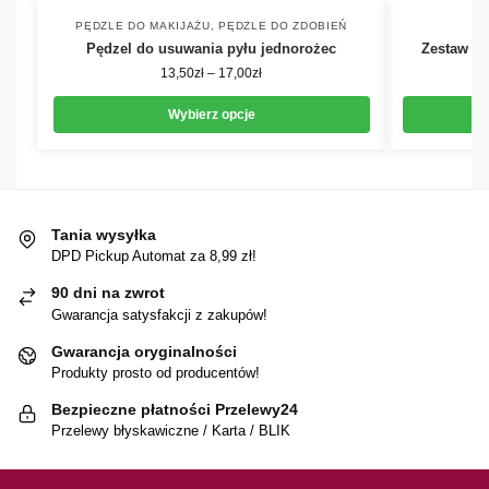
PĘDZLE DO MAKIJAŻU
,
PĘDZLE DO ZDOBIEŃ
Pędzel do usuwania pyłu jednorożec
Zestaw pę
13,50
zł
–
17,00
zł
Wybierz opcje
Tania wysyłka
DPD Pickup Automat za 8,99 zł!
90 dni na zwrot
Gwarancja satysfakcji z zakupów!
Gwarancja oryginalności
Produkty prosto od producentów!
Bezpieczne płatności Przelewy24
Przelewy błyskawiczne / Karta / BLIK