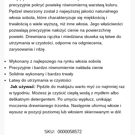
precyzyjnie pokryć powiekę równomierną warstwą koloru.
Pędzel stworzony został z najwyższej jakości naturalnego
włosia sobola, które charakteryzuje się miękkością i
trwałością o wiele wyższą, niż inne włosia. Jego właściwości
pozwalają precyzyjnie nałożyć cienie na powierzchnię
powieki. Drewniana rączka i miedziana skuwka są łatwe do
utrzymania w czystości, odporne na odgniecenia,
zarysowania i rdzę.
Wykonany z najlepszego na rynku włosia sobola
Precyzyjnie i bardzo równomiernie nakłada cienie
Solidnie wykonany i bardzo trwały
Łatwy do utrzymania w czystości
Jak używać:
Pędzle do makijażu warto myć co najmniej raz
w tygodniu. Możesz je czyścić ciepłą wodą z mydłem albo
delikatnym detergentem. Po umyciu wypłucz, unikając
moczenia drewnianego trzonka. Następnie uformuj włosie i
wysusz w pozycji poziomej lub włosiem skierowanym w dół.
SKU:
0000058572