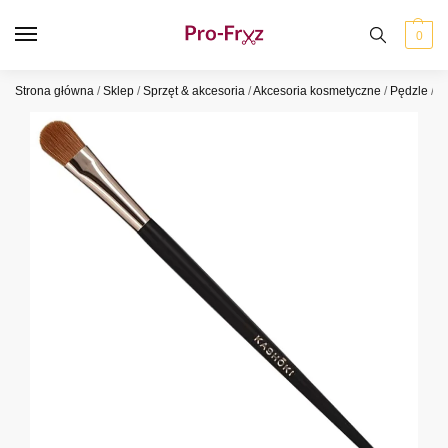
0
Strona główna
/
Sklep
/
Sprzęt & akcesoria
/
Akcesoria kosmetyczne
/
Pędzle
/
P