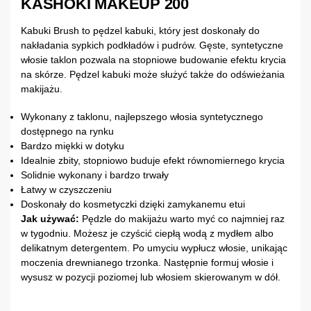
KASHOKI MAKEUP 200
Kabuki Brush to pędzel kabuki, który jest doskonały do
nakładania sypkich podkładów i pudrów. Gęste, syntetyczne
włosie taklon pozwala na stopniowe budowanie efektu krycia
na skórze. Pędzel kabuki może służyć także do odświeżania
makijażu.
Wykonany z taklonu, najlepszego włosia syntetycznego
dostępnego na rynku
Bardzo miękki w dotyku
Idealnie zbity, stopniowo buduje efekt równomiernego krycia
Solidnie wykonany i bardzo trwały
Łatwy w czyszczeniu
Doskonały do kosmetyczki dzięki zamykanemu etui
Jak używać:
Pędzle do makijażu warto myć co najmniej raz
w tygodniu. Możesz je czyścić ciepłą wodą z mydłem albo
delikatnym detergentem. Po umyciu wypłucz włosie, unikając
moczenia drewnianego trzonka. Następnie formuj włosie i
wysusz w pozycji poziomej lub włosiem skierowanym w dół.