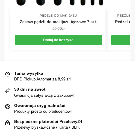
PĘDZLE DO MAKIJAŻU
PĘDZLE D
Zestaw pędzli do makijażu tęczowe 7 szt.
Pędzel do 
50,00
zł
Dodaj do koszyka
Tania wysyłka
DPD Pickup Automat za 8,99 zł!
90 dni na zwrot
Gwarancja satysfakcji z zakupów!
Gwarancja oryginalności
Produkty prosto od producentów!
Bezpieczne płatności Przelewy24
Przelewy błyskawiczne / Karta / BLIK