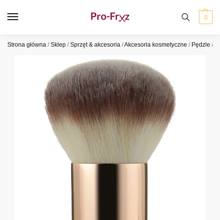
0
Strona główna
/
Sklep
/
Sprzęt & akcesoria
/
Akcesoria kosmetyczne
/
Pędzle
/
P