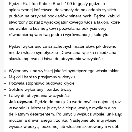
Pędzel Flat Top Kabuki Brush 100 to gęsty pędzel o
spłaszczonej końcówce, doskonały do nakładania sypkich
pudrów, na przykład podkładów mineralnych. Pędzel kabuki
stworzony został z wysokogatunkowego włosia taklon, które
nie wchłania kosmetyków i pozwala na pokrycie cery
równomierną warstwą pudru i wyrównanie jej kolorytu.
Pędzel wykonano ze szlachetnych materiałów, jak drewno,
miedź i włosie syntetyczne. Drewniana rączka i miedziana
skuwka są trwałe i łatwe do utrzymania w czystości.
Wykonany z najwyższej jakości syntetycznego włosia taklon
Miękki i bardzo przyjemny w dotyku
Pozwala stopniowo budować krycie
Solidnie wykonany i bardzo trwały
Łatwy do utrzymania w czystości
Jak używać:
Pędzle do makijażu warto myć co najmniej raz
w tygodniu. Możesz je czyścić ciepłą wodą z mydłem albo
delikatnym detergentem. Po umyciu wypłucz włosie, unikając
moczenia drewnianego trzonka. Następnie uformuj włosie i
wysusz w pozycji poziomej lub włosiem skierowanym w dół.