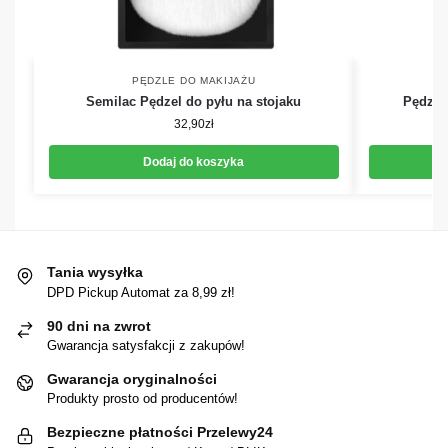
PĘDZLE DO MAKIJAŻU
Semilac Pędzel do pyłu na stojaku
Pędzel
32,90
zł
Dodaj do koszyka
Tania wysyłka
DPD Pickup Automat za 8,99 zł!
90 dni na zwrot
Gwarancja satysfakcji z zakupów!
Gwarancja oryginalności
Produkty prosto od producentów!
Bezpieczne płatności Przelewy24