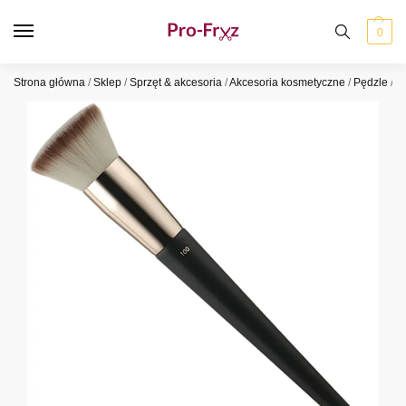
0
Strona główna
/
Sklep
/
Sprzęt & akcesoria
/
Akcesoria kosmetyczne
/
Pędzle
/
P