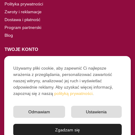
Polityka prywatności
Zwroty i reklamacje
Dostawa i płatność
Program partnerski
Blog
TWOJE KONTO
Moje konto
Nie pamiętasz hasła?
Używamy pliki cookie, aby zapewnić Ci najlepsze
wrażenia z przeglądania, personalizować zawartość
Twoje zamówienia
naszej witryny, analizować jej ruch i wyświetlać
odpowiednie reklamy. Aby uzyskać więcej informacji,
NASZE SOCIALE
zapoznaj się z naszą
polityką prywatności
.
Facebook
Instagram
Odmawiam
Ustawienia
YouTube
© Pro-Fryz.pl 2021-2026
Zgadzam się