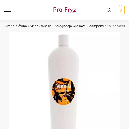
0
Strona główna
/
Sklep
/
Włosy
/
Pielęgnacja włosów
/
Szampony
/
Kallos Vanill