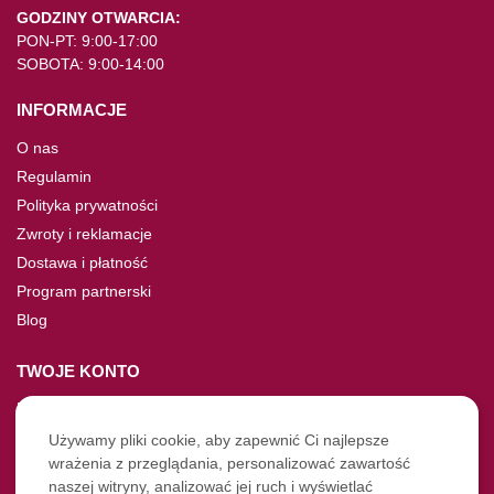
GODZINY OTWARCIA:
PON-PT: 9:00-17:00
SOBOTA: 9:00-14:00
INFORMACJE
O nas
Regulamin
Polityka prywatności
Zwroty i reklamacje
Dostawa i płatność
Program partnerski
Blog
TWOJE KONTO
Moje konto
Nie pamiętasz hasła?
Używamy pliki cookie, aby zapewnić Ci najlepsze
wrażenia z przeglądania, personalizować zawartość
Twoje zamówienia
naszej witryny, analizować jej ruch i wyświetlać