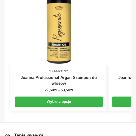
SZAMPONY
Joanna Professional Argan Szampon do
Joanna P
włosów
27,50
zł
–
53,50
zł
Wybierz opcje
Tania wysyłka