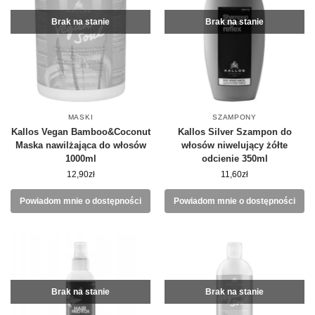
Brak na stanie
Brak na stanie
MASKI
SZAMPONY
Kallos Vegan Bamboo&Coconut
Kallos Silver Szampon do
Maska nawilżająca do włosów
włosów niwelujący żółte
1000ml
odcienie 350ml
12,90
zł
11,60
zł
Powiadom mnie o dostępności
Powiadom mnie o dostępności
Brak na stanie
Brak na stanie