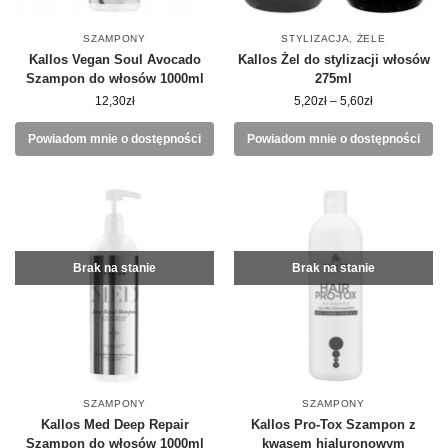
SZAMPONY
STYLIZACJA
,
ŻELE
Kallos Vegan Soul Avocado
Kallos Żel do stylizacji włosów
Szampon do włosów 1000ml
275ml
12,30
zł
5,20
zł
–
5,60
zł
Powiadom mnie o dostępności
Powiadom mnie o dostępności
Brak na stanie
Brak na stanie
SZAMPONY
SZAMPONY
Kallos Med Deep Repair
Kallos Pro-Tox Szampon z
Szampon do włosów 1000ml
kwasem hialuronowym