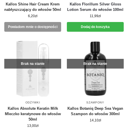
Kallos Shine Hair Cream Krem
Kallos Florillum Silver Gloss
nabłyszczający do włosów 50ml
Lotion Serum do włosów 100ml
6,20
zł
11,99
zł
Powiadom mnie o dostępności
Dodaj do koszyka
Brak na stanie
Brak na stanie
ODŻYWKI
SZAMPONY
Kallos Absolute Keratin Milk
Kallos Botaniq Deep Sea Vegan
Mleczko keratynowe do włosów
Szampon do włosów 300ml
50ml
14,10
zł
13,00
zł