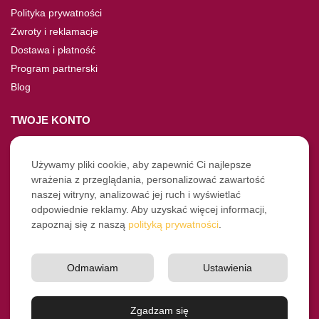
Polityka prywatności
Zwroty i reklamacje
Dostawa i płatność
Program partnerski
Blog
TWOJE KONTO
Moje konto
Nie pamiętasz hasła?
Używamy pliki cookie, aby zapewnić Ci najlepsze
wrażenia z przeglądania, personalizować zawartość
Twoje zamówienia
naszej witryny, analizować jej ruch i wyświetlać
odpowiednie reklamy. Aby uzyskać więcej informacji,
NASZE SOCIALE
zapoznaj się z naszą
polityką prywatności
.
Facebook
Instagram
Odmawiam
Ustawienia
YouTube
© Pro-Fryz.pl 2021-2026
Zgadzam się