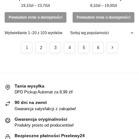
19,10
zł
–
23,70
zł
8,10
zł
–
19,00
zł
Powiadom mnie o dostępności
Powiadom mnie o dostępności
Wyświetlanie 1–20 z 103 wyników
1
2
3
4
5
6
Tania wysyłka
DPD Pickup Automat za 8,99 zł!
90 dni na zwrot
Gwarancja satysfakcji z zakupów!
Gwarancja oryginalności
Produkty prosto od producentów!
Bezpieczne płatności Przelewy24