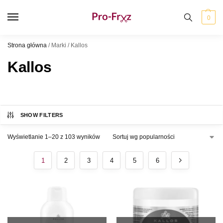
0
Strona główna
/
Marki
/
Kallos
Kallos
SHOW FILTERS
Wyświetlanie 1–20 z 103 wyników
1
2
3
4
5
6