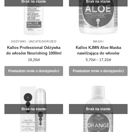
Brak na stanie
Brak na stanie
ODŻYWKI
,
UNCATEGORIZED
MASKI
Kallos Professional Odżywka
Kallos KJMN Aloe Maska
do włosów Nourishing 1000ml
nawilżająca do włosów
16,20
zł
5,70
zł
–
17,10
zł
Powiadom mnie o dostępności
Powiadom mnie o dostępności
Brak na stanie
Brak na stanie