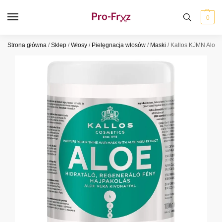
0
Strona główna
/
Sklep
/
Włosy
/
Pielęgnacja włosów
/
Maski
/
Kallos KJMN Aloe 