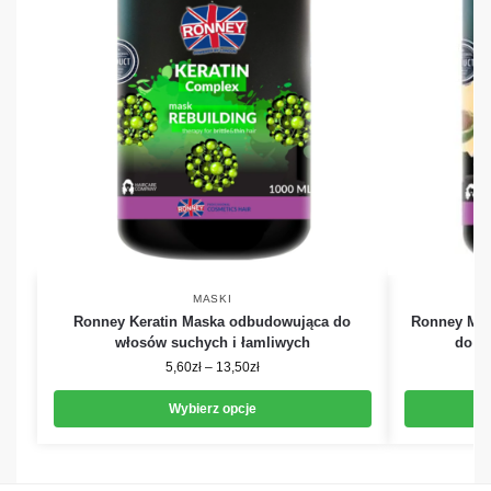
MASKI
Ronney Keratin Maska odbudowująca do
Ronney Mac
włosów suchych i łamliwych
do w
5,60
zł
–
13,50
zł
Wybierz opcje