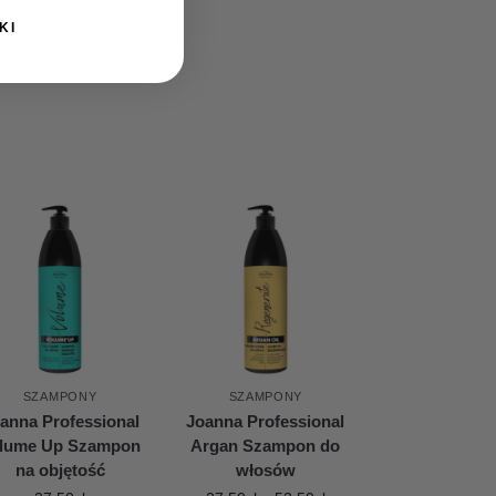
KI
ka:
Kallos
SZAMPONY
SZAMPONY
anna Professional
Joanna Professional
lume Up Szampon
Argan Szampon do
na objętość
włosów