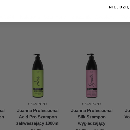
NIE, DZIĘ
00244
Kategoria:
Szampony
Znacznik:
Wycofany
Mar
SZAMPONY
SZAMPONY
nal
Joanna Professional
Joanna Professional
Jo
on
Acid Pro Szampon
Silk Szampon
Vo
zakwaszający 1000ml
wygładzający