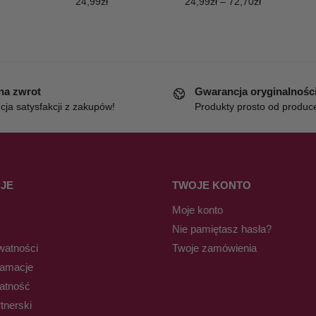
24,99
zł
24,99
zł
–
72,70
zł
 na zwrot
Gwarancja oryginalnośc
ja satysfakcji z zakupów!
Produkty prosto od produc
JE
TWOJE KONTO
Moje konto
Nie pamiętasz hasła?
watności
Twoje zamówienia
lamacje
łatność
tnerski