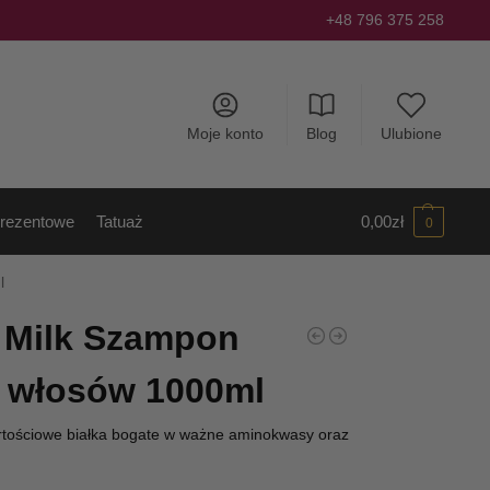
+48 796 375 258
Moje konto
Blog
Ulubione
rezentowe
Tatuaż
0,00
zł
0
l
 Milk Szampon
 włosów 1000ml
tościowe białka bogate w ważne aminokwasy oraz