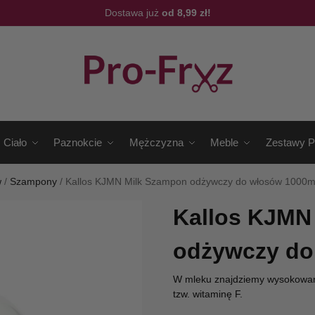
Dostawa już
od 8,99 zł!
Ciało
Paznokcie
Mężczyzna
Meble
Zestawy P
w
/
Szampony
/
Kallos KJMN Milk Szampon odżywczy do włosów 1000m
Kallos KJMN
odżywczy do
W mleku znajdziemy wysokowar
tzw. witaminę F.