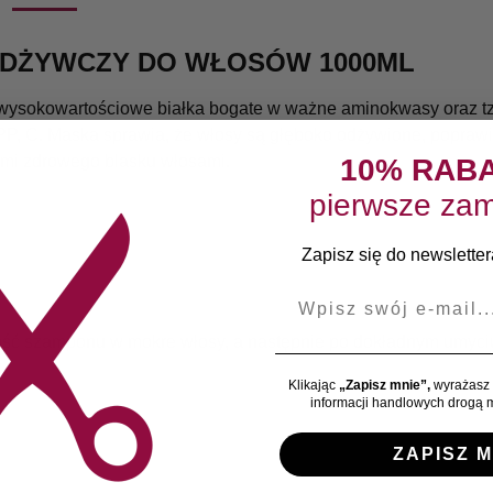
ODŻYWCZY DO WŁOSÓW 1000ML
ysokowartościowe białka bogate w ważne aminokwasy oraz tzw
 PP, C. Maska sprawia, że włosy są głęboko odżywione, poprawia
nymi zdrowego blasku włosami.
10% RAB
pierwsze zam
Zapisz się do newslettera
E-mail
ść szamponu w mokre włosy, a następnie po dokładnym umyciu
Klikając
„Zapisz mnie”,
wyrażasz 
informacji handlowych drogą m
ZAPISZ M