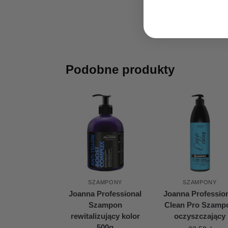
SKU:
TW
Podobne produkty
SZAMPONY
SZAMPONY
Joanna Professional
Joanna Professio
Szampon
Clean Pro Szamp
rewitalizujący kolor
oczyszczający
500g