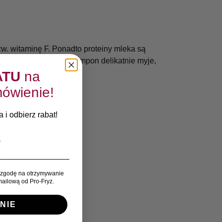
. witaminę F. Ponadto proteiny mleka są
 się ich struktura. Szampon delikatnie myje,
ATU
na
ówienie!
 i odbierz rabat!
 spłukać.
zgodę na otrzymywanie
ailową od Pro-Fryz.
NIE