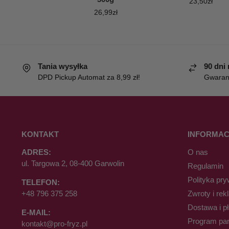
23,50
zł
26,99
zł
Tania wysyłka
90 dni
DPD Pickup Automat za 8,99 zł!
Gwaranc
KONTAKT
INFORMAC
ADRES:
O nas
ul. Targowa 2, 08-400 Garwolin
Regulamin
Polityka pry
TELEFON:
+48 796 375 258
Zwroty i rek
Dostawa i p
E-MAIL:
Program par
kontakt@pro-fryz.pl