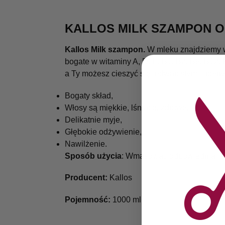
KALLOS MILK SZAMPON 
Kallos Milk szampon.
W mleku znajdziemy w
bogate w witaminy A, D, E, B1, B2, B6, B12,
a Ty możesz cieszyć się jedwabistymi i peł
Bogaty skład,
Włosy są miękkie, lśniące, zdrowe,
Delikatnie myje,
Głębokie odżywienie,
Nawilżenie.
Sposób
użycia
: Wmasować odpowiednią ilo
Producent:
Kallos
Pojemność:
1000 ml