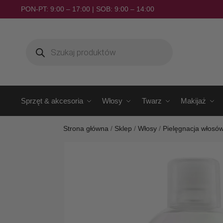
PON-PT: 9:00 – 17:00 | SOB: 9:00 – 14:00
Sprzęt & akcesoria
Włosy
Twarz
Makijaż
Strona główna
/
Sklep
/
Włosy
/
Pielęgnacja włosó