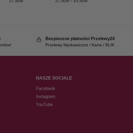
27,50
zł
27,50
zł
–
53,50
zł
i
Bezpieczne płatności Przelewy24
entów!
Przelewy błyskawiczne / Karta / BLIK
NASZE SOCIALE
Facebook
Instagram
YouTube