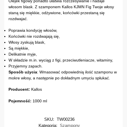
Olejek figowy ponadto ułatwia rozczesywanie i nadaje
włosom blask. Z szamponem Kallos KJMN Fig Twoje włosy
staną się miękkie, odżywione, końcówki przestaną się
rozdwajać.
Poprawia kondycję włosów,
Końcówki nie rozdwajają się,
Włosy zyskują blask,
Są miękkie,
Delikatnie myje,
W składzie m.in. wyciąg z figi, przeciwutleniacze, witaminy,
Przyjemny zapach.
Sposób
użycia
: Wmasować odpowiednią ilość szamponu w
mokre włosy, a następnie po dokładnym umyciu spłukać.
Producent:
Kallos
Pojemność:
1000 ml
SKU:
TW00236
Kategoria:
Szampony