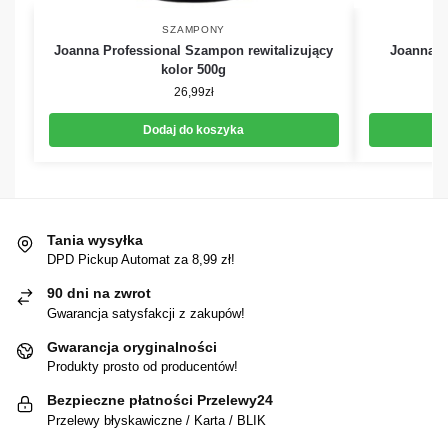
SZAMPONY
Joanna Professional Szampon rewitalizujący
Joanna P
kolor 500g
26,99
zł
Dodaj do koszyka
Tania wysyłka
DPD Pickup Automat za 8,99 zł!
90 dni na zwrot
Gwarancja satysfakcji z zakupów!
Gwarancja oryginalności
Produkty prosto od producentów!
Bezpieczne płatności Przelewy24
Przelewy błyskawiczne / Karta / BLIK