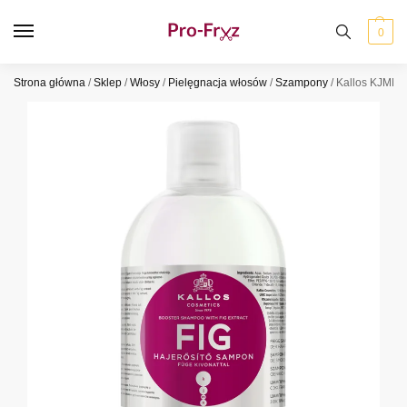
0
Strona główna
/
Sklep
/
Włosy
/
Pielęgnacja włosów
/
Szampony
/
Kallos KJMN 