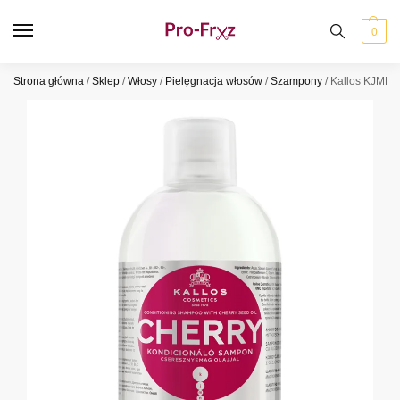
0
Strona główna
/
Sklep
/
Włosy
/
Pielęgnacja włosów
/
Szampony
/
Kallos KJMN 