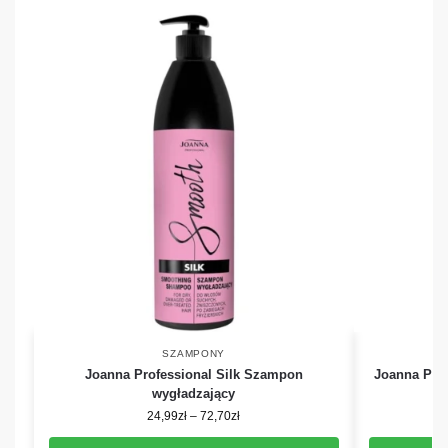
SZAMPONY
Joanna Professional Silk Szampon
Joanna Prof
wygładzający
24,99
zł
–
72,70
zł