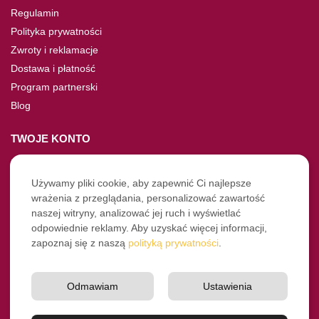
Regulamin
Polityka prywatności
Zwroty i reklamacje
Dostawa i płatność
Program partnerski
Blog
TWOJE KONTO
Moje konto
Nie pamiętasz hasła?
Używamy pliki cookie, aby zapewnić Ci najlepsze
wrażenia z przeglądania, personalizować zawartość
Twoje zamówienia
naszej witryny, analizować jej ruch i wyświetlać
odpowiednie reklamy. Aby uzyskać więcej informacji,
NASZE SOCIALE
zapoznaj się z naszą
polityką prywatności
.
Facebook
Instagram
Odmawiam
Ustawienia
YouTube