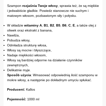
Szampon
rozjaśnia Twoje włosy
, sprawia też, że są miękkie
i jedwabiście gładkie. Powiedz stanowcze nie suchym i
matowym włosom, pozbawionym siły i połysku.
W składzie
witaminy
A
,
B1
,
B2
,
B5
,
B6
,
C
,
E
, a także olej z
oliwek oraz ekstrakt z banana,
Nawilża,
Pobudza włosy,
Odmładza strukturę włosa,
Włosy są mocne i błyszczące,
Nadaje miękkości włosom,
Włosy są bardziej odporne na działanie czynników
zewnętrznych,
Delikatnie myje.
Sposób
użycia
: Wmasować odpowiednią ilość szamponu w
mokre włosy, a następnie po dokładnym umyciu spłukać.
Producent:
Kallos
Pojemność:
1000 ml