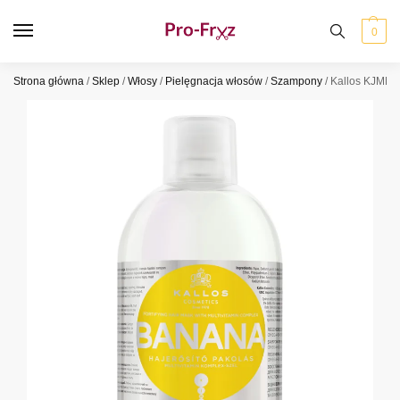
0
Strona główna
/
Sklep
/
Włosy
/
Pielęgnacja włosów
/
Szampony
/
Kallos KJMN 