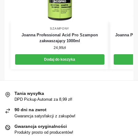
SZAMPONY
Joanna Professional Acid Pro Szampon
Joanna Prof
zakwaszający 1000ml
24,99
zł
Dodaj do koszyka
Tania wysyłka
DPD Pickup Automat za 8,99 zł!
90 dni na zwrot
Gwarancja satysfakcji z zakupów!
Gwarancja oryginalności
Produkty prosto od producentów!