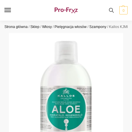
0
Strona główna
/
Sklep
/
Włosy
/
Pielęgnacja włosów
/
Szampony
/
Kallos KJMN 