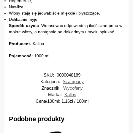
Regeneruje,
Nawilża,
Włosy stają się jedwabiście miękkie i błyszczące,
Delikatnie myje.
Sposób
użycia
: Wmasować odpowiednią ilość szamponu w
mokre włosy, a następnie po dokładnym umyciu spłukać.
Producent:
Kallos
Pojemność:
1000 ml
SKU:
0000048189
Kategoria:
Szampony
Znacznik:
Wycofany
Marka:
Kallos
Cena/100ml:
1,16
zł
/ 100ml
Podobne produkty