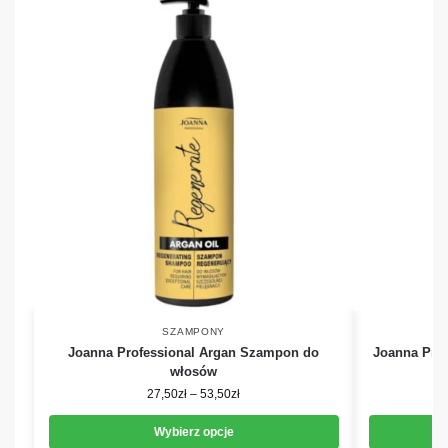
SZAMPONY
Joanna Professional Argan Szampon do
Joanna Pro
włosów
27,50
zł
–
53,50
zł
Wybierz opcje