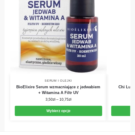
SERUM I OLEJKI
BioElixire Serum wzmacniające z jedwabiem
Chi Luxu
+ Witamina A Filtr UV
3,50
zł
–
10,75
zł
Wybierz opcje