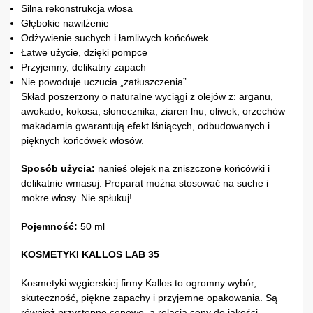
Silna rekonstrukcja włosa
Głębokie nawilżenie
Odżywienie suchych i łamliwych końcówek
Łatwe użycie, dzięki pompce
Przyjemny, delikatny zapach
Nie powoduje uczucia „zatłuszczenia”
Skład poszerzony o naturalne wyciągi z olejów z: arganu,
awokado, kokosa, słonecznika, ziaren lnu, oliwek, orzechów
makadamia gwarantują efekt lśniących, odbudowanych i
pięknych końcówek włosów.
Sposób użycia:
nanieś olejek na zniszczone końcówki i
delikatnie wmasuj. Preparat można stosować na suche i
mokre włosy. Nie spłukuj!
Pojemność:
50 ml
KOSMETYKI KALLOS LAB 35
Kosmetyki węgierskiej firmy Kallos to ogromny wybór,
skuteczność, piękne zapachy i przyjemne opakowania. Są
również przystępne cenowo, a relacja ceny do jakości