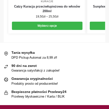
KURACJE
Catzy Kuracja przeciwłupieżowa do włosów
Sunplex K
200ml
19,50
zł
–
25,50
zł
Wybierz opcje
Tania wysyłka
DPD Pickup Automat za 8,99 zł!
90 dni na zwrot
Gwarancja satysfakcji z zakupów!
Gwarancja oryginalności
Produkty prosto od producentów!
Bezpieczne płatności Przelewy24
Przelewy błyskawiczne / Karta / BLIK