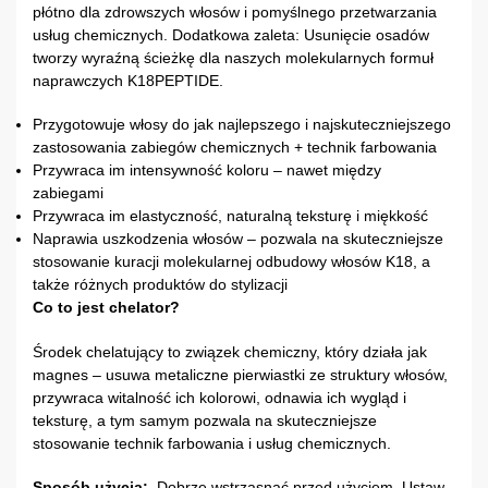
płótno dla zdrowszych włosów i pomyślnego przetwarzania
usług chemicznych. Dodatkowa zaleta: Usunięcie osadów
tworzy wyraźną ścieżkę dla naszych molekularnych formuł
naprawczych K18PEPTIDE.
Przygotowuje włosy do jak najlepszego i najskuteczniejszego
zastosowania zabiegów chemicznych + technik farbowania
Przywraca im intensywność koloru – nawet między
zabiegami
Przywraca im elastyczność, naturalną teksturę i miękkość
Naprawia uszkodzenia włosów – pozwala na skuteczniejsze
stosowanie kuracji molekularnej odbudowy włosów K18, a
także różnych produktów do stylizacji
Co to jest chelator?
Środek chelatujący to związek chemiczny, który działa jak
magnes – usuwa metaliczne pierwiastki ze struktury włosów,
przywraca witalność ich kolorowi, odnawia ich wygląd i
teksturę, a tym samym pozwala na skuteczniejsze
stosowanie technik farbowania i usług chemicznych.
Sposób użycia:
Dobrze wstrząsnąć przed użyciem. Ustaw