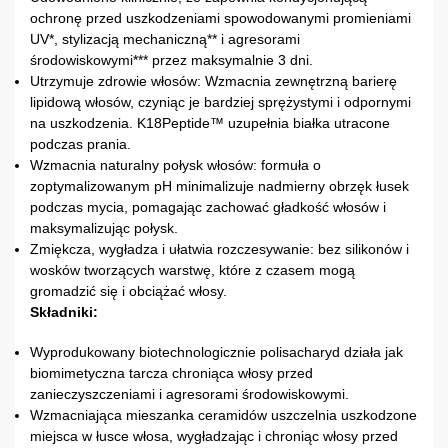
ochronę przed uszkodzeniami spowodowanymi promieniami
UV*, stylizacją mechaniczną** i agresorami
środowiskowymi*** przez maksymalnie 3 dni.
Utrzymuje zdrowie włosów: Wzmacnia zewnętrzną barierę
lipidową włosów, czyniąc je bardziej sprężystymi i odpornymi
na uszkodzenia. K18Peptide™ uzupełnia białka utracone
podczas prania.
Wzmacnia naturalny połysk włosów: formuła o
zoptymalizowanym pH minimalizuje nadmierny obrzęk łusek
podczas mycia, pomagając zachować gładkość włosów i
maksymalizując połysk.
Zmiękcza, wygładza i ułatwia rozczesywanie: bez silikonów i
wosków tworzących warstwę, które z czasem mogą
gromadzić się i obciążać włosy.
Składniki:
Wyprodukowany biotechnologicznie polisacharyd działa jak
biomimetyczna tarcza chroniąca włosy przed
zanieczyszczeniami i agresorami środowiskowymi.
Wzmacniająca mieszanka ceramidów uszczelnia uszkodzone
miejsca w łusce włosa, wygładzając i chroniąc włosy przed