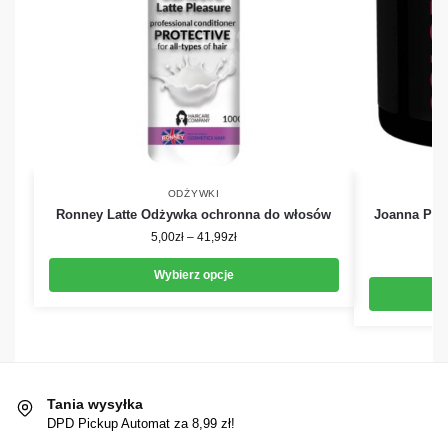
ODŻYWKI
Ronney Latte Odżywka ochronna do włosów
Joanna Prof
5,00
zł
–
41,99
zł
Wybierz opcje
Tania wysyłka
DPD Pickup Automat za 8,99 zł!