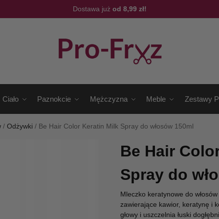
Dostawa już
od 8,99 zł!
Ciało
Paznokcie
Mężczyzna
Meble
Zestawy P
w
/
Odżywki
/
Be Hair Color Keratin Milk Spray do włosów 150ml
Be Hair Color
Spray do wł
Mleczko keratynowe do włosów 
zawierające kawior, keratynę i 
głowy i uszczelnia łuski dogłębni