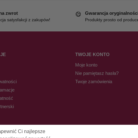
 na zwrot
Gwarancja oryginalnośc
ja satysfakcji z zakupów!
Produkty prosto od produc
JE
TWOJE KONTO
Moje konto
Nie pamiętasz hasła?
watności
Twoje zamówienia
lamacje
łatność
tnerski
apewnić Ci najlepsze