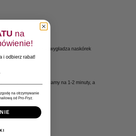
ATU
na
ówienie!
agen. Rozplątuje włosy, wygładza naskórek
 i odbierz rabat!
rzebieniem. Pozostawiamy na 1-2 minuty, a
zgodę na otrzymywanie
ailową od Pro-Fryz.
NIE
KI