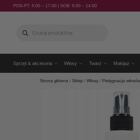
PON-PT: 9:00 – 17:00 | SOB: 9:00 – 14:00
Sprzęt & akcesoria
Włosy
Twarz
Makijaż
Strona główna
/
Sklep
/
Włosy
/
Pielęgnacja włosó