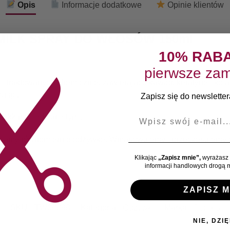
Opis
Informacje dodatkowe
Opinie klientów
 MILK SPRAY DO WŁOSÓW 150ml
10% RAB
pierwsze zam
 traktowanych chemicznie, zawierające kawior, keratynę i kol
zując.
Zapisz się do newslettera
E-mail
iękkimi i jedwabistymi.
pylamy równomiernie odżywkę. Wmasowujemy i przeczesujemy g
Klikając
„Zapisz mnie”,
wyrażasz 
informacji handlowych drogą m
ZAPISZ M
SKU:
TW08898
Kategoria:
Odżywki
Marka:
Ponik's
NIE, DZIĘ