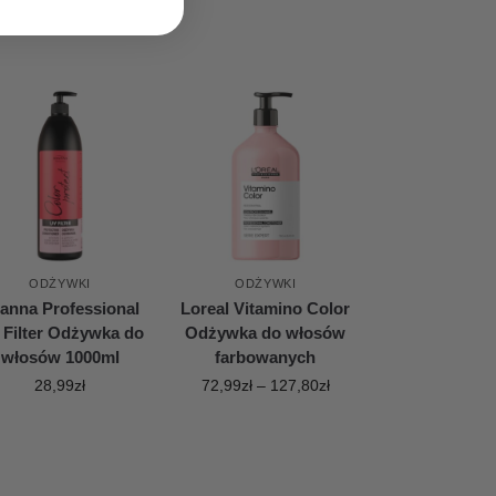
ODŻYWKI
ODŻYWKI
anna Professional
Loreal Vitamino Color
 Filter Odżywka do
Odżywka do włosów
włosów 1000ml
farbowanych
28,99
zł
72,99
zł
–
127,80
zł