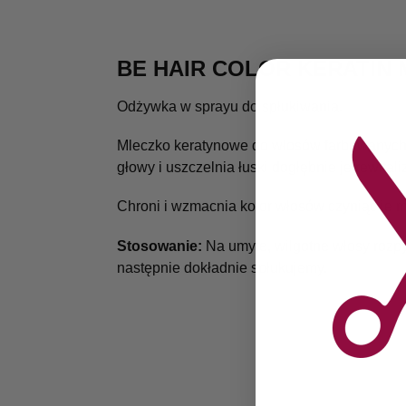
BE HAIR COLOR KERATIN
Odżywka w sprayu do spłukiwania.
Mleczko keratynowe do włosów farbowanych i
głowy i uszczelnia łuski dogłębnie je rewitali
Chroni i wzmacnia kolor włosów czyniąc je m
Stosowanie:
Na umyte, wilgotne włosy roz
następnie dokładnie spłukujemy.