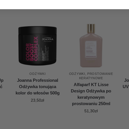
ODŻYWKI
ODŻYWKI
,
PROSTOWANIE
KERATYNOWE
Up
Joanna Professional
Jo
Alfaparf KT Lisse
ść
Odżywka tonująca
UV
Design Odżywka po
kolor do włosów 500g
keratynowym
23,50
zł
prostowaniu 250ml
51,30
zł