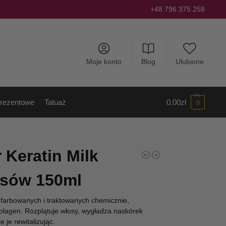
+48 796 375 258
Moje konto
Blog
Ulubione
rezentowe
Tatuaż
0,00
zł
0
 Keratin Milk
osów 150ml
farbowanych i traktowanych chemicznie,
kolagen. Rozplątuje włosy, wygładza naskórek
e je rewitalizując.