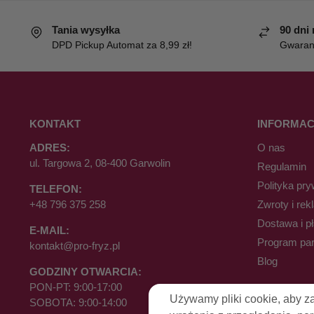
Tania wysyłka
90 dni
DPD Pickup Automat za 8,99 zł!
Gwaranc
KONTAKT
INFORMAC
ADRES:
O nas
ul. Targowa 2, 08-400 Garwolin
Regulamin
Polityka pry
TELEFON:
+48 796 375 258
Zwroty i rek
Dostawa i p
E-MAIL:
Program par
kontakt@pro-fryz.pl
Blog
GODZINY OTWARCIA:
PON-PT: 9:00-17:00
Używamy pliki cookie, aby z
SOBOTA: 9:00-14:00