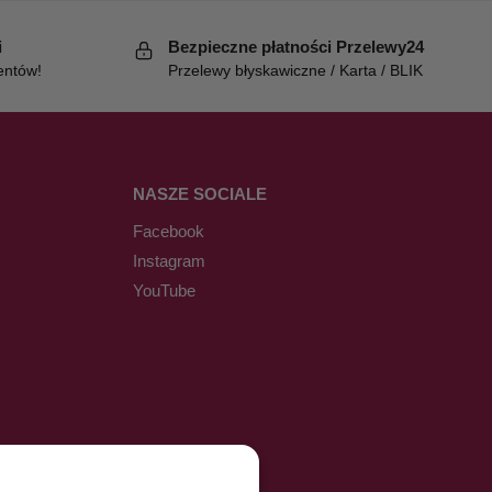
i
Bezpieczne płatności Przelewy24
entów!
Przelewy błyskawiczne / Karta / BLIK
NASZE SOCIALE
Facebook
Instagram
YouTube