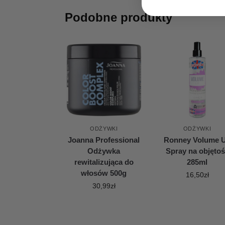
Podobne produkty
ODŻYWKI
ODŻYWKI
Joanna Professional
Ronney Volume 
Odżywka
Spray na objęto
rewitalizująca do
285ml
włosów 500g
16,50
zł
30,99
zł