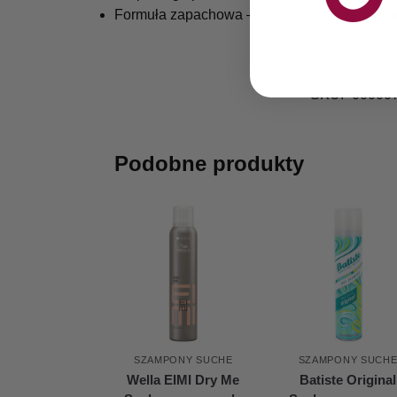
Formuła zapachowa – świeży, subtelny zapac
SKU:
00000
Podobne produkty
SZAMPONY SUCHE
SZAMPONY SUCH
Wella EIMI Dry Me
Batiste Original