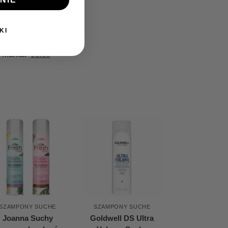
ały dzień!
KI
Marka:
Joico
SZAMPONY SUCHE
SZAMPONY SUCHE
Joanna Suchy
Goldwell DS Ultra