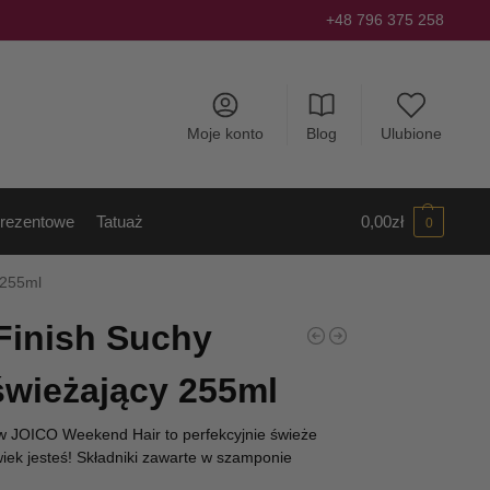
+48 796 375 258
Moje konto
Blog
Ulubione
rezentowe
Tatuaż
0,00
zł
0
 255ml
Finish Suchy
wieżający 255ml
 JOICO Weekend Hair to perfekcyjnie świeże
wiek jesteś! Składniki zawarte w szamponie