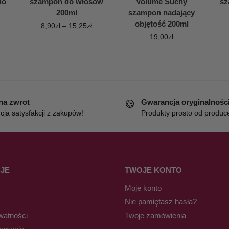
do
szampon do włosów
Volume Suchy
sz
200ml
szampon nadający
objętość 200ml
8,90
zł
–
15,25
zł
19,00
zł
 na zwrot
Gwarancja oryginalnośc
ja satysfakcji z zakupów!
Produkty prosto od produc
JE
TWOJE KONTO
Moje konto
Nie pamiętasz hasła?
watności
Twoje zamówienia