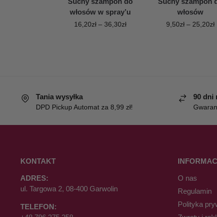
Suchy szampon do
Suchy szampon 
włosów w spray’u
włosów
16,20
zł
–
36,30
zł
9,50
zł
–
25,20
zł
Tania wysyłka
90 dni
DPD Pickup Automat za 8,99 zł!
Gwaranc
KONTAKT
INFORMAC
ADRES:
O nas
ul. Targowa 2, 08-400 Garwolin
Regulamin
Polityka pry
TELEFON: