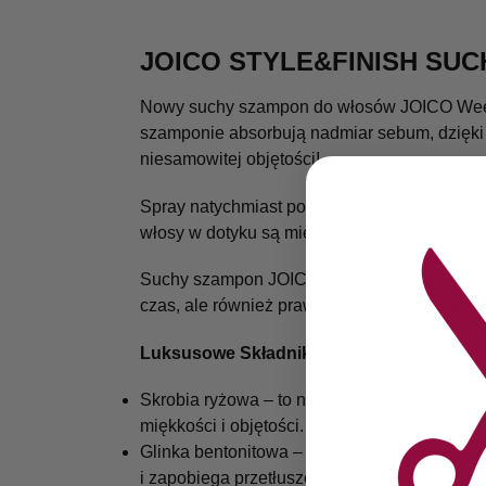
JOICO STYLE&FINISH SU
Nowy suchy szampon do włosów JOICO Weekend
szamponie absorbują nadmiar sebum, dzięki 
niesamowitej objętości!
Spray natychmiast pochłania nadmiar sebum p
włosy w dotyku są miękkie jak jedwab.
Suchy szampon JOICO Weekend Hair to idealn
czas, ale również prawidłowo dbasz o swoje 
Luksusowe Składniki:
Skrobia ryżowa – to naturalny składnik w po
miękkości i objętości. Włosy stają się czyste
Glinka bentonitowa – ułatwia rozczesywani
i zapobiega przetłuszczaniu włosów przy sk