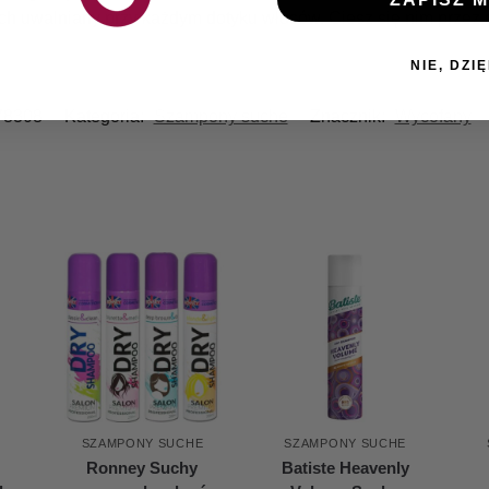
h uwalniany przy każdym dotyku włosów. Ciesz się nim przez c
NIE, DZIĘ
78308
Kategoria:
Szampony suche
Znacznik:
Wycofany
E
SZAMPONY SUCHE
SZAMPONY SUCHE
Ronney Suchy
Batiste Heavenly