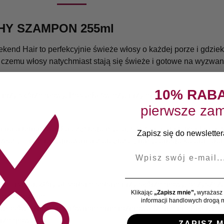
CHY SZAMPON 255ml
 Hair to perfekcyjnie świeże włosy o każdej porze i gdzieko
czemu włosy natychmiast stają się świeże i gotowe na wyzwan
10% RAB
rzy skórze głowy. Posiada świeży, przyjemny zapach, który utr
pierwsze zam
a alternatywa dla częstego mycia, suszenia oraz układania w
Zapisz się do newslettera
włosy – bez rezygnowania z objętości, nasyconego koloru i dobr
E-mail
staci pudru, który absorbuje sebum przy skórze głowy, oczyszcz
Klikając
„Zapisz mnie”,
wyrażasz 
 i odświeżone
informacji handlowych drogą m
e włosów i zapewnia równomierne rozprowadzenie produktu. Po
órze głowy
ZAPISZ M