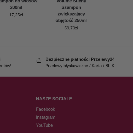
ampon do włosów
Volume Suchy
200ml
Szampon
zwiększający
17,25
zł
objętość 250ml
59,70
zł
i
Bezpieczne płatności Przelewy24
entów!
Przelewy błyskawiczne / Karta / BLIK
NASZE SOCIALE
Facebook
Instagram
YouTube