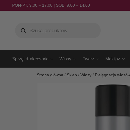
PON-PT: 9:00 – 17:00 | SOB: 9:00 – 14:00
Sprzęt & akcesoria
Włosy
Twarz
Makijaż
Strona główna
/
Sklep
/
Włosy
/
Pielęgnacja włosó