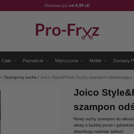
Dostawa już
od 8,99 zł!
Ciało
Paznokcie
Mężczyzna
Meble
Zestawy P
w
/
Szampony suche
/
Joico Style&Finish Suchy szampon odświeżający
Joico Style&
szampon odś
Nowy suchy szampon do włosów
włosy o każdej porze i gdziekol
absorbują nadmiar sebum.