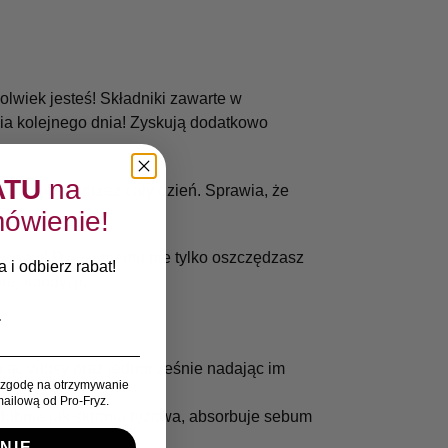
lwiek jesteś! Składniki zawarte w
ia kolejnego dnia! Zyskują dodatkowo
ATU
na
zymuje się przez cały dzień. Sprawia, że
ówienie!
łosów! Dzięki niemu nie tylko oszczędzasz
 i odbierz rabat!
ej kondycji.
ając włosy oraz jednocześnie nadając im
zgodę na otrzymywanie
ailową od Pro-Fryz.
dobnie jak skrobia ryżowa, absorbuje sebum
NIE