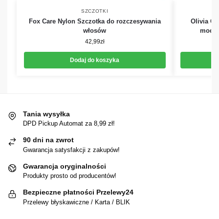
SZCZOTKI
Fox Care Nylon Szczotka do rozczesywania
Olivia G
włosów
model
42,99
zł
Dodaj do koszyka
Tania wysyłka
DPD Pickup Automat za 8,99 zł!
90 dni na zwrot
Gwarancja satysfakcji z zakupów!
Gwarancja oryginalności
Produkty prosto od producentów!
Bezpieczne płatności Przelewy24
Przelewy błyskawiczne / Karta / BLIK