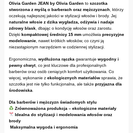
Olivia Garden JEAN by Olivia Garden
to
szczotka
stworzona z myślą o barberach oraz mężczyznach
, którzy
oczekują najlepszej jakości w stylizacji włosów i brody. Jej
naturalne włosie z dzika
wygładza, odżywia i nadaje
zdrowy blask
, dbając o kondycję włosów oraz zarostu.
Dzięki
kompaktowej średnicy 15 mm
umożliwia
precyzyjne
modelowanie
, nawet krótkich włosków, co czyni ją
niezastąpionym narzędziem w codziennej stylizacji.
Ergonomiczna,
wydłużona rączka
gwarantuje
wygodny i
pewny chwyt
, co jest kluczowe dla profesjonalnych
barberów oraz osób ceniących komfort użytkowania. Co
więcej, wykonanie z
ekologicznych materiałów
sprawia, że
szczotka jest nie tylko funkcjonalna, ale także
przyjazna dla
środowiska
.
Dla barberów i mężczyzn świadomych stylu
Zrównoważona produkcja – ekologiczne materiały
Idealna do stylizacji i modelowania włosów oraz
brody
️
Maksymalna wygoda i ergonomia