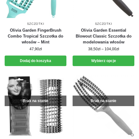
SZCZOTKI
SZCZOTKI
Olivia Garden FingerBrush
Olivia Garden Essential
Combo Tropical Szczotka do
Blowout Classic Szczotka do
włosów – Mint
modelowania włosów
47,90
zł
38,50
zł
–
104,00
zł
Dodaj do koszyka
Wybierz opcje
Brak na stanie
Brak na stanie