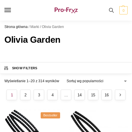
0
Strona główna
/
Marki
/
Olivia Garden
Olivia Garden
SHOW FILTERS
Wyświetlanie 1–20 z 314 wyników
1
2
3
4
…
14
15
16
Bestseller