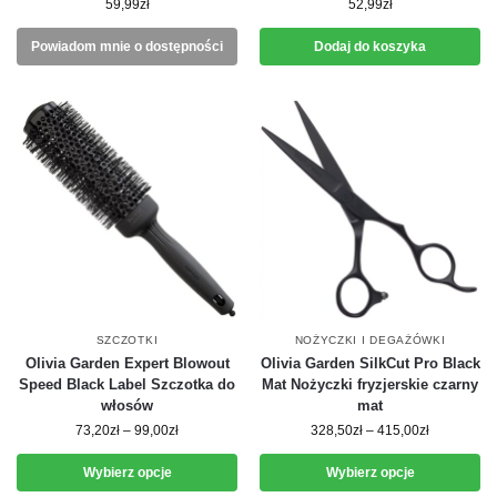
59,99
zł
52,99
zł
Powiadom mnie o dostępności
Dodaj do koszyka
SZCZOTKI
NOŻYCZKI I DEGAŻÓWKI
Olivia Garden Expert Blowout
Olivia Garden SilkCut Pro Black
Speed Black Label Szczotka do
Mat Nożyczki fryzjerskie czarny
włosów
mat
73,20
zł
–
99,00
zł
328,50
zł
–
415,00
zł
Wybierz opcje
Wybierz opcje