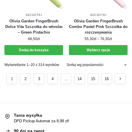
SZCZOTKI
SZCZOTKI
Olivia Garden FingerBrush
Olivia Garden FingerBrush
Dolce Vita Szczotka do włosów
Combo Pastel Pink Szczotka do
– Green Pistachio
rozczesywania
66,50
zł
55,30
zł
–
76,30
zł
Dodaj do koszyka
Wybierz opcje
Wyświetlanie 1–20 z 314 wyników
1
2
3
4
…
14
15
16
Tania wysyłka
DPD Pickup Automat za 8,99 zł!
90 dni na zwrot