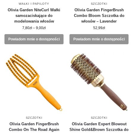
WAŁKI I PAPILOTY
SZCZOTKI
Olivia Garden NiteCurl Wałki
Olivia Garden FingerBrush
samozaciskające do
Combo Bloom Szczotka do
modelowania włosów
włosów – Lavender
7,80
zł
–
9,00
zł
52,99
zł
Powiadom mnie o dostępności
Powiadom mnie o dostępności
SZCZOTKI
SZCZOTKI
Olivia Garden FingerBrush
Olivia Garden Expert Blowout
Combo On The Road Again
Shine Gold&Brown Szczotka do