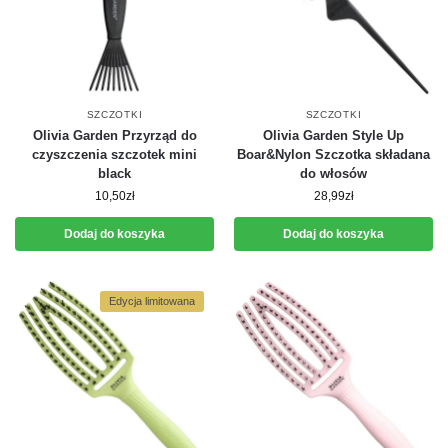
SZCZOTKI
SZCZOTKI
Olivia Garden Przyrząd do
Olivia Garden Style Up
czyszczenia szczotek mini
Boar&Nylon Szczotka składana
black
do włosów
10,50
zł
28,99
zł
Dodaj do koszyka
Dodaj do koszyka
Edycja limitowana