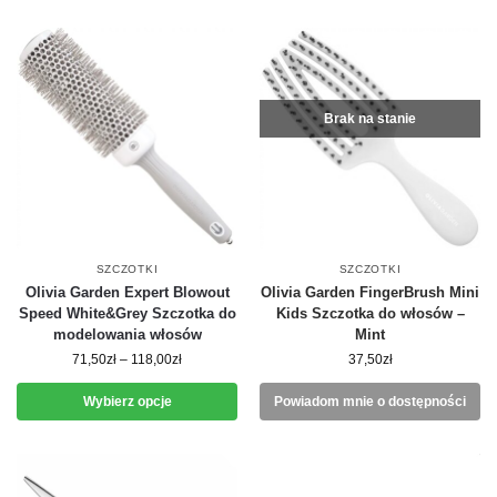
Brak na stanie
SZCZOTKI
SZCZOTKI
Olivia Garden Expert Blowout
Olivia Garden FingerBrush Mini
Speed White&Grey Szczotka do
Kids Szczotka do włosów –
modelowania włosów
Mint
71,50
zł
–
118,00
zł
37,50
zł
Wybierz opcje
Powiadom mnie o dostępności