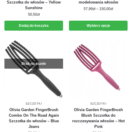
Szczotka do włosów – Yellow
modelowania włosów
Sunshine
57,99
zł
–
150,00
zł
50,50
zł
Dodaj do koszyka
Wybierz opcje
Brak na stanie
SZCZOTKI
SZCZOTKI
Olivia Garden FingerBrush
Olivia Garden FingerBrush
Combo On The Road Again
Blush Szczotka do
Szczotka do włosów – Blue
rozczesywania włosów – Hot
Jeans
Pink