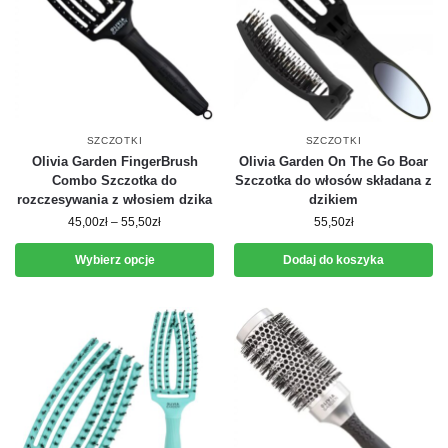
SZCZOTKI
SZCZOTKI
Olivia Garden FingerBrush
Olivia Garden On The Go Boar
Combo Szczotka do
Szczotka do włosów składana z
rozczesywania z włosiem dzika
dzikiem
45,00
zł
–
55,50
zł
55,50
zł
Wybierz opcje
Dodaj do koszyka