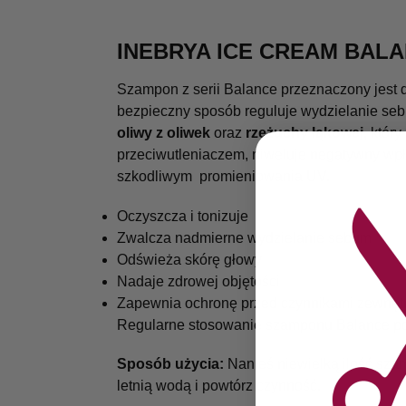
INEBRYA ICE CREAM BA
Szampon z serii Balance przeznaczony jest d
bezpieczny sposób reguluje wydzielanie seb
oliwy z oliwek
oraz
rzeżuchy łąkowej
, któr
przeciwutleniaczem, niweluje negatywny wpł
szkodliwym promieniowania UV.
Oczyszcza i tonizuje
Zwalcza nadmierne wydzielanie sebum
Odświeża skórę głowy
Nadaje zdrowej objętości
Zapewnia ochronę przed czynnikami zewnęt
Regularne stosowanie szamponu Balance po
Sposób użycia:
Nanieś niewielką ilość sza
letnią wodą i powtórz czynność.