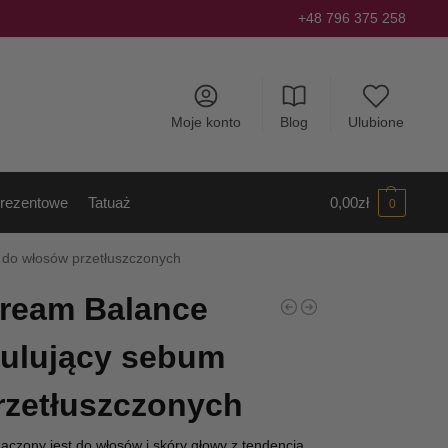
+48 796 375 258
Moje konto
Blog
Ulubione
rezentowe
Tatuaż
0,00
zł
0
 do włosów przetłuszczonych
Cream Balance
ulujący sebum
rzetłuszczonych
aczony jest do włosów i skóry głowy z tendencją