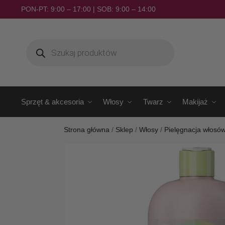
PON-PT: 9:00 – 17:00 | SOB: 9:00 – 14:00
Sprzęt & akcesoria
Włosy
Twarz
Makijaż
Strona główna
/
Sklep
/
Włosy
/
Pielęgnacja włosó