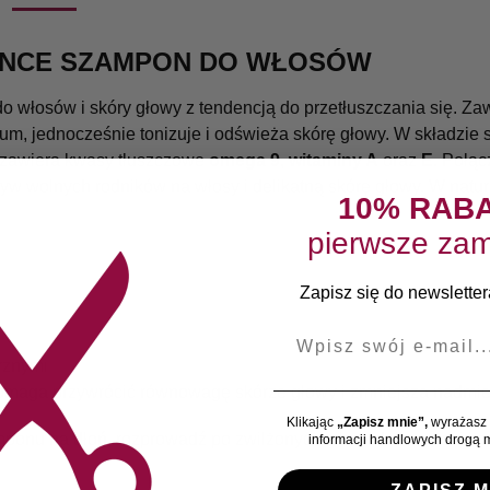
LANCE SZAMPON DO WŁOSÓW
o włosów i skóry głowy z tendencją do przetłuszczania się. Za
um, jednocześnie tonizuje i odświeża skórę głowy. W składzi
y zawiera kwasy tłuszczowe
omega 9
,
witaminy A
oraz
E
. Połąc
yw wolnych rodników na włosy i delikatną skórę głowy. W nat
10% RAB
pierwsze zam
Zapisz się do newslettera
E-mail
rznymi
maga przywrócić równowagę skórze głowy i zmniejsza nadmie
Klikając
„Zapisz mnie”,
wyrażasz 
mponu na dłoń, rozprowadź po zwilżonych włosach i wmasuj ko
informacji handlowych drogą m