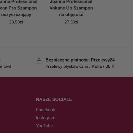
anna Professional
Joanna Professional
lean Pro Szampon
Volume Up Szampon
oczyszczający
na objętość
23,50
zł
27,50
zł
i
Bezpieczne płatności Przelewy24
entów!
Przelewy błyskawiczne / Karta / BLIK
NASZE SOCIALE
Facebook
Instagram
YouTube