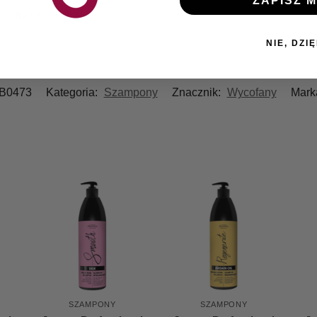
ZAPISZ M
czona skóra głowy.
NIE, DZIĘ
B0473
Kategoria:
Szampony
Znacznik:
Wycofany
Mark
SZAMPONY
SZAMPONY