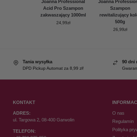
Joanna Professional
Joanna Professio
Acid Pro Szampon
Szampon
zakwaszający 1000ml
rewitalizujący kol
500g
24,99
zł
26,99
zł
Tania wysyłka
90 dni
DPD Pickup Automat za 8,99 zł!
Gwaranc
KONTAKT
INFORMAC
ADRES:
O nas
ul. Targowa 2, 08-400 Garwolin
Regulamin
Polityka pry
TELEFON: