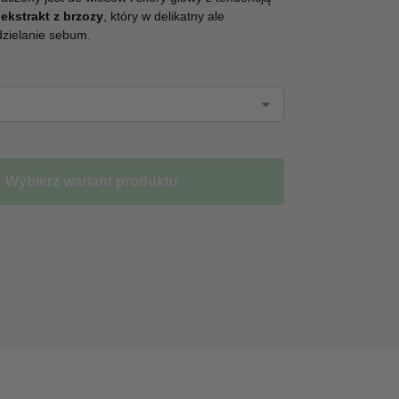
a
ekstrakt z brzozy
, który w delikatny ale
dzielanie sebum.
Wybierz wariant produktu