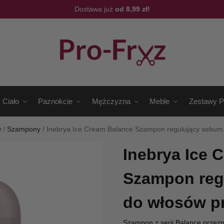
Dostawa już
od 8,99 zł!
Ciało
Paznokcie
Mężczyzna
Meble
Zestawy P
w
/
Szampony
/
Inebrya Ice Cream Balance Szampon regulujący sebum
Inebrya Ice 
Szampon reg
do włosów p
Szampon z serii Balance przezn