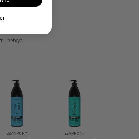
NIE
KI
a:
Inebrya
SZAMPONY
SZAMPONY