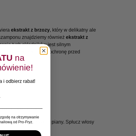
wiera
ekstrakt z brzozy
, który w delikatny ale
e szamponu znajdziemy również
ekstrakt z
zenie tych składników jest silnym
uralny sposób zapewnia ochronę przed
ATU
na
ówienie!
 i odbierz rabat!
rną produkcję sebum.
zgodę na otrzymywanie
smetyk aż do uzyskania piany. Spłucz włosy
ailową od Pro-Fryz.