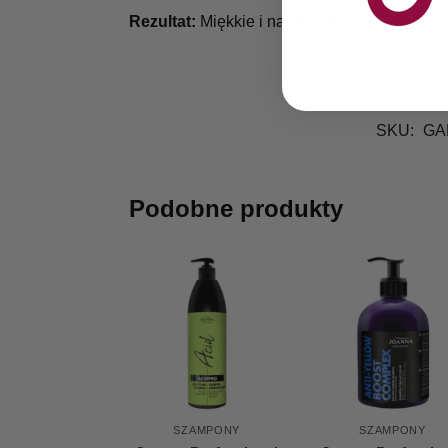
Rezultat:
Miękkie i nawilżone włosy. Oczysz
SKU:
GA
Podobne produkty
SZAMPONY
SZAMPONY