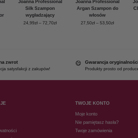
nal
Joanna Professional
Joanna Professional
Jo
Silk Szampon
Argan Szampon do
C
or
wygładzający
włosów
24,99
zł
–
72,70
zł
27,50
zł
–
53,50
zł
 na zwrot
Gwarancja oryginalnośc
ja satysfakcji z zakupów!
Produkty prosto od produc
JE
TWOJE KONTO
Moje konto
Nie pamiętasz hasła?
watności
Twoje zamówienia