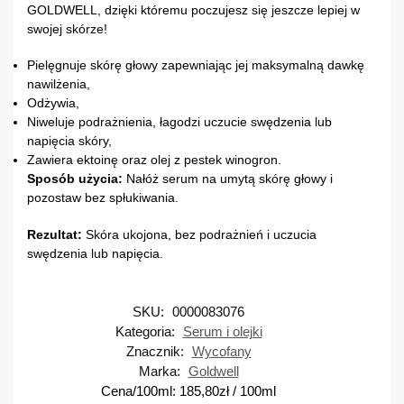
GOLDWELL, dzięki któremu poczujesz się jeszcze lepiej w
swojej skórze!
Pielęgnuje skórę głowy zapewniając jej maksymalną dawkę
nawilżenia,
Odżywia,
Niweluje podrażnienia, łagodzi uczucie swędzenia lub
napięcia skóry,
Zawiera ektoinę oraz olej z pestek winogron.
Sposób użycia:
Nałóż serum na umytą skórę głowy i
pozostaw bez spłukiwania.
Rezultat:
Skóra ukojona, bez podrażnień i uczucia
swędzenia lub napięcia.
SKU:
0000083076
Kategoria:
Serum i olejki
Znacznik:
Wycofany
Marka:
Goldwell
Cena/100ml:
185,80
zł
/ 100ml