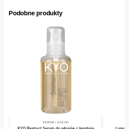
Podobne produkty
SERUM I OLEJKI
KYO Restruct Serum do włosów z keratyną
Loreal