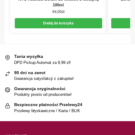
100ml
za
64,00
zł
Dodaj do koszyka
Tania wysyłka
DPD Pickup Automat za 8,99 zł!
90 dni na zwrot
Gwarancja satysfakcji z zakupów!
Gwarancja oryginalności
Produkty prosto od producentów!
Bezpieczne płatności Przelewy24
Przelewy błyskawiczne / Karta / BLIK