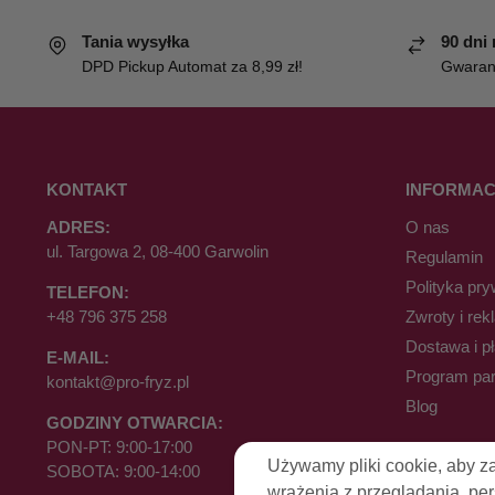
Tania wysyłka
90 dni
DPD Pickup Automat za 8,99 zł!
Gwaranc
KONTAKT
INFORMAC
ADRES:
O nas
ul. Targowa 2, 08-400 Garwolin
Regulamin
Polityka pry
TELEFON:
+48 796 375 258
Zwroty i rek
Dostawa i p
E-MAIL:
Program par
kontakt@pro-fryz.pl
Blog
GODZINY OTWARCIA:
PON-PT: 9:00-17:00
Używamy pliki cookie, aby z
SOBOTA: 9:00-14:00
wrażenia z przeglądania, pe