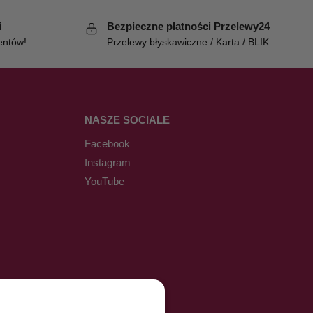
i
Bezpieczne płatności Przelewy24
entów!
Przelewy błyskawiczne / Karta / BLIK
NASZE SOCIALE
Facebook
Instagram
YouTube