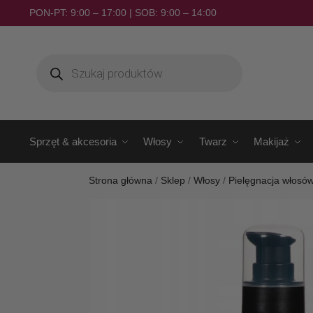
PON-PT: 9:00 – 17:00 | SOB: 9:00 – 14:00
Sprzęt & akcesoria
Włosy
Twarz
Makijaż
Strona główna
/
Sklep
/
Włosy
/
Pielęgnacja włosó