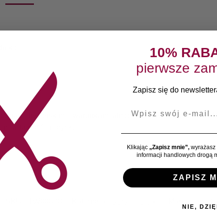
niki:
10% RAB
pierwsze zam
Zapisz się do newslettera
E-mail
egami fryzjerskimi i warunkami atmosferycznymi. Nawilża, od
im witalność i połysk.
Klikając
„Zapisz mnie”,
wyrażasz 
informacji handlowych drogą m
ZAPISZ M
SKU:
TW00690
Kategoria:
Serum i olejki
Marka:
KYO
NIE, DZIĘ