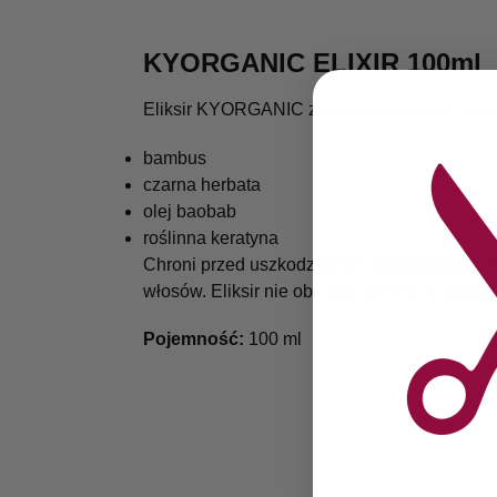
KYORGANIC ELIXIR 100ml
Eliksir KYORGANIC zawiera bilogiczne skład
bambus
czarna herbata
olej baobab
roślinna keratyna
Chroni przed uszkodzeniami wywołanymi zabi
włosów. Eliksir nie obciąża włosów, a nadaje 
Pojemność:
100 ml