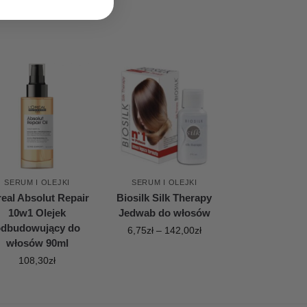
SERUM I OLEJKI
SERUM I OLEJKI
eal Absolut Repair
Biosilk Silk Therapy
10w1 Olejek
Jedwab do włosów
dbudowujący do
6,75
zł
–
142,00
zł
włosów 90ml
108,30
zł