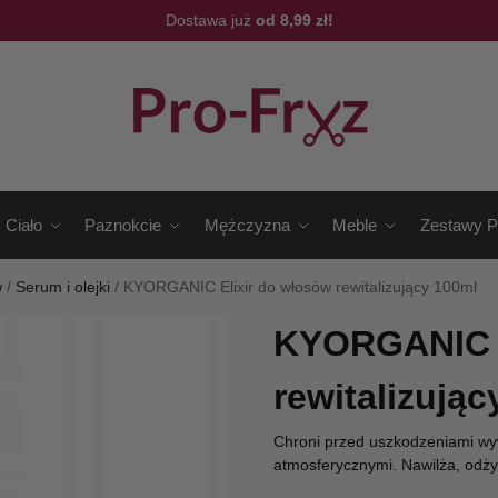
Dostawa już
od 8,99 zł!
Ciało
Paznokcie
Mężczyzna
Meble
Zestawy P
w
/
Serum i olejki
/
KYORGANIC Elixir do włosów rewitalizujący 100ml
KYORGANIC E
rewitalizując
Chroni przed uszkodzeniami wyw
atmosferycznymi. Nawilża, odży