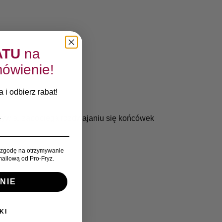
ATU
na
ówienie!
 i odbierz rabat!
żywia, zapobiega rozdwajaniu się końcówek
zgodę na otrzymywanie
ailową od Pro-Fryz.
NIE
KI