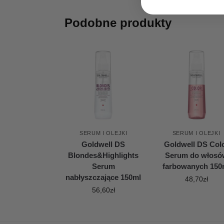
Podobne produkty
SERUM I OLEJKI
SERUM I OLEJKI
Goldwell DS
Goldwell DS Col
Blondes&Highlights
Serum do włosó
Serum
farbowanych 150
nabłyszczające 150ml
48,70
zł
56,60
zł