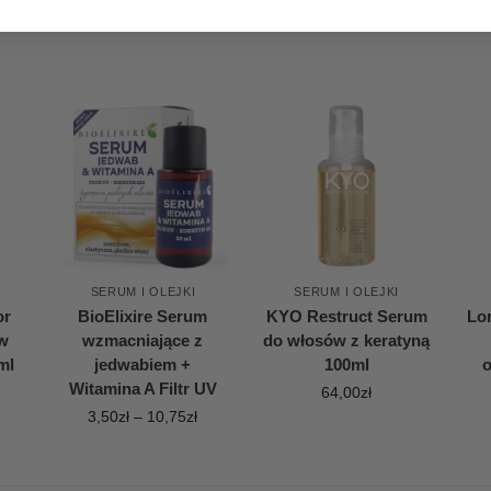
SERUM I OLEJKI
SERUM I OLEJKI
or
BioElixire Serum
KYO Restruct Serum
Lor
w
wzmacniające z
do włosów z keratyną
ml
jedwabiem +
100ml
o
Witamina A Filtr UV
64,00
zł
3,50
zł
–
10,75
zł