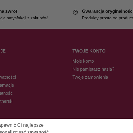
 na zwrot
Gwarancja oryginalnośc
ja satysfakcji z zakupów!
Produkty prosto od produc
JE
TWOJE KONTO
Moje konto
Nie pamiętasz hasła?
watności
Twoje zamówienia
lamacje
łatność
tnerski
apewnić Ci najlepsze
rsonalizować zawartość