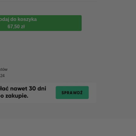
odaj do koszyka
67,50 zł
któw
y24