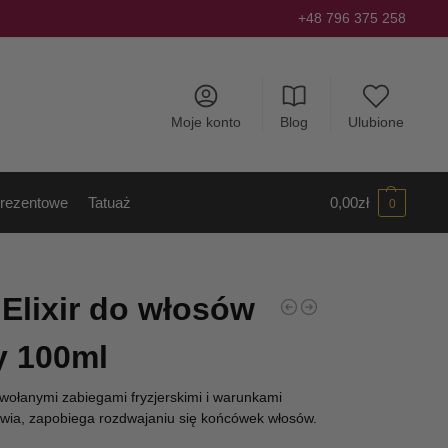
+48 796 375 258
Moje konto
Blog
Ulubione
rezentowe
Tatuaż
0,00
zł
0
lixir do włosów
y 100ml
ołanymi zabiegami fryzjerskimi i warunkami
wia, zapobiega rozdwajaniu się końcówek włosów.