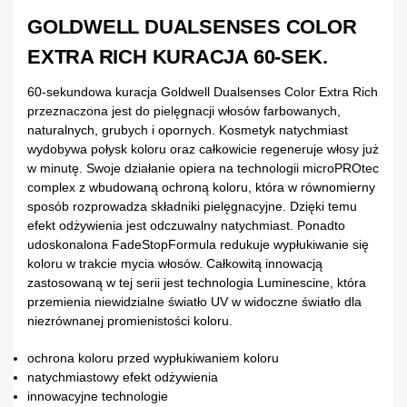
GOLDWELL DUALSENSES COLOR
EXTRA RICH KURACJA 60-SEK.
60-sekundowa kuracja Goldwell Dualsenses Color Extra Rich
przeznaczona jest do pielęgnacji włosów farbowanych,
naturalnych, grubych i opornych. Kosmetyk natychmiast
wydobywa połysk koloru oraz całkowicie regeneruje włosy już
w minutę. Swoje działanie opiera na technologii microPROtec
complex z wbudowaną ochroną koloru, która w równomierny
sposób rozprowadza składniki pielęgnacyjne. Dzięki temu
efekt odżywienia jest odczuwalny natychmiast. Ponadto
udoskonalona FadeStopFormula redukuje wypłukiwanie się
koloru w trakcie mycia włosów. Całkowitą innowacją
zastosowaną w tej serii jest technologia Luminescine, która
przemienia niewidzialne światło UV w widoczne światło dla
niezrównanej promienistości koloru.
ochrona koloru przed wypłukiwaniem koloru
natychmiastowy efekt odżywienia
innowacyjne technologie