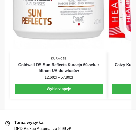
KURACJE
Goldwell DS Sun Reflects Kuracja 60-sek. z
Catzy Kura
filtrem UV do włosów
12,60
zł
–
57,80
zł
Wybierz opcje
Tania wysyłka
DPD Pickup Automat za 8,99 zł!