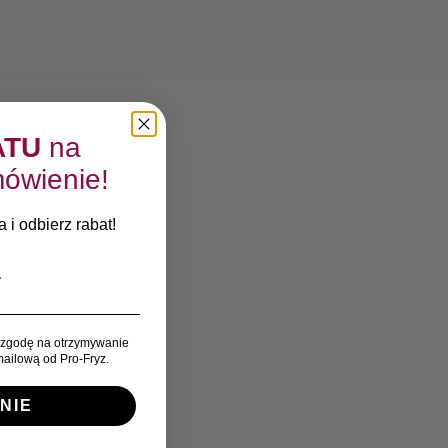
ATU
na
ówienie!
 i odbierz rabat!
zgodę na otrzymywanie
ailową od Pro-Fryz.
NIE