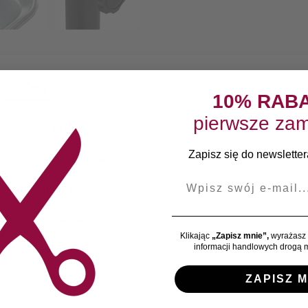
Opis
Informacje dodatkowe
Opinie klientów
10% RAB
pierwsze zam
awdzi się w każdym salonie.
Zapisz się do newslettera
dporny na zagniecenia.
E-mail
ęcioramienną z gumowymi kółkami.
narzędzia (dwa pojemniki) oraz wieszak.
Klikając
„Zapisz mnie”,
wyrażasz 
informacji handlowych drogą m
 cm, max. 103 cm).
ZAPISZ M