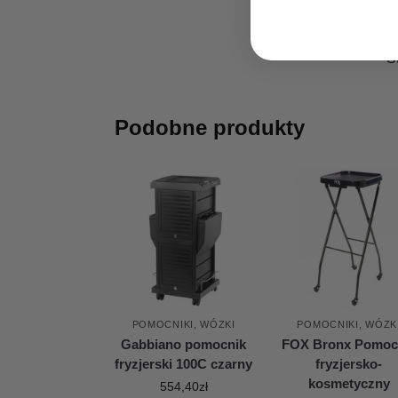
S
Podobne produkty
POMOCNIKI, WÓZKI
POMOCNIKI, WÓZK
Gabbiano pomocnik
FOX Bronx Pomoc
fryzjerski 100C czarny
fryzjersko-
kosmetyczny
554,40
zł