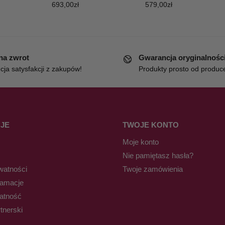
693,00
zł
579,00
zł
 na zwrot
Gwarancja oryginalnośc
ja satysfakcji z zakupów!
Produkty prosto od produc
JE
TWOJE KONTO
Moje konto
Nie pamiętasz hasła?
watności
Twoje zamówienia
lamacje
łatność
tnerski