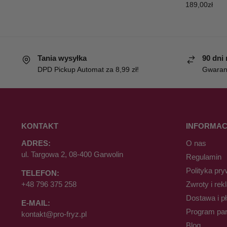
189,00
zł
Tania wysyłka
90 dni
DPD Pickup Automat za 8,99 zł!
Gwaranc
KONTAKT
INFORMAC
ADRES:
O nas
ul. Targowa 2, 08-400 Garwolin
Regulamin
Polityka pry
TELEFON:
+48 796 375 258
Zwroty i rek
Dostawa i p
E-MAIL:
Program par
kontakt@pro-fryz.pl
Blog