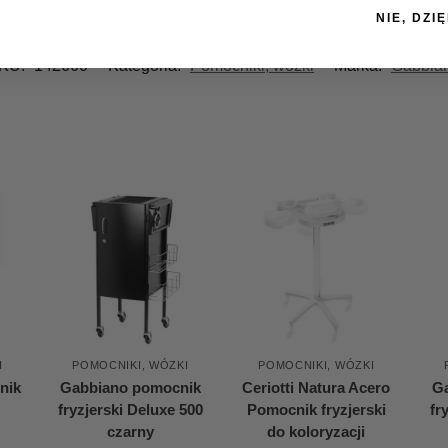
NIE, DZIĘ
KU:
142660
Kategoria:
Pomocniki, wózki
Marka:
Gabbia
I
POMOCNIKI, WÓZKI
POMOCNIKI, WÓZKI
nik
Gabbiano pomocnik
Ceriotti Natura Acero
G
fryzjerski Deluxe 500
Pomocnik fryzjerski
fr
czarny
do koloryzacji