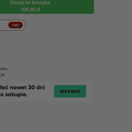
Dodaj do koszyka
306,90 zł
raty
któw
y24