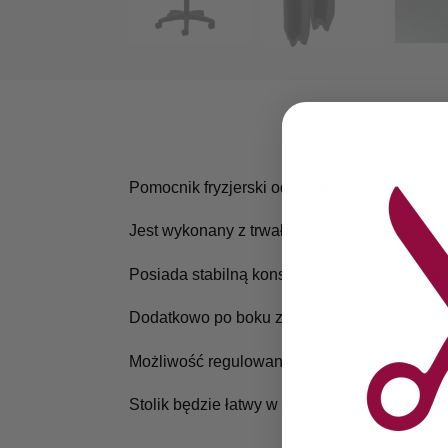
Pomocnik fryzjerski od
Gabbiano
, który spr
Jest wykonany z trwałego aluminium i jest o
Posiada stabilną konstrukcję i podstawę pi
Dodatkowo po boku znajduje się miejsce na 
Możliwość regulowania wysokości (min. 65,5
Stolik będzie łatwy w montażu.