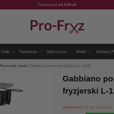
Dostawa już
od 8,99 zł!
Ciało
Paznokcie
Mężczyzna
Meble
Zestawy P
Pomocniki, wózki
/
Gabbiano pomocnik fryzjerski L-121B
Gabbiano po
fryzjerski L-
Dostępność:
145 szt. (wysyłka w 