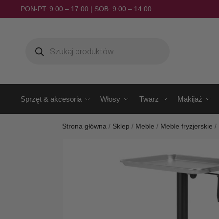
PON-PT: 9:00 – 17:00 | SOB: 9:00 – 14:00
Sprzęt & akcesoria
Włosy
Twarz
Makijaż
Strona główna
/
Sklep
/
Meble
/
Meble fryzjerskie
/