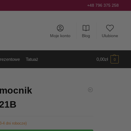
+48 796 375 258
Moje konto
Blog
Ulubione
rezentowe
Tatuaż
0,00
zł
0
mocnik
121B
3-4 dni robocze)