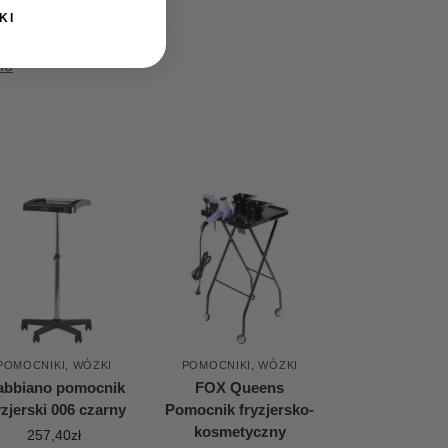
KI
no
POMOCNIKI, WÓZKI
POMOCNIKI, WÓZKI
abbiano pomocnik
FOX Queens
yzjerski 006 czarny
Pomocnik fryzjersko-
kosmetyczny
257,40
zł