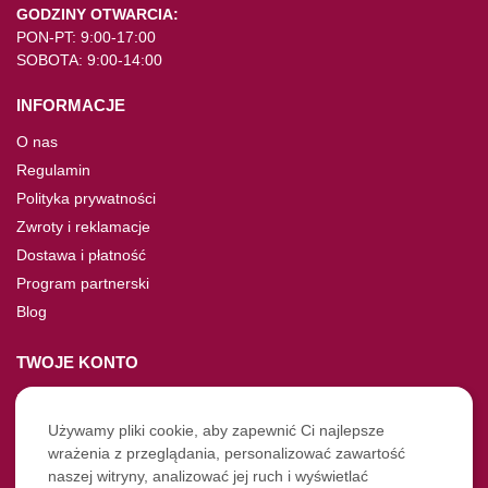
GODZINY OTWARCIA:
PON-PT: 9:00-17:00
SOBOTA: 9:00-14:00
INFORMACJE
O nas
Regulamin
Polityka prywatności
Zwroty i reklamacje
Dostawa i płatność
Program partnerski
Blog
TWOJE KONTO
Moje konto
Nie pamiętasz hasła?
Używamy pliki cookie, aby zapewnić Ci najlepsze
wrażenia z przeglądania, personalizować zawartość
Twoje zamówienia
naszej witryny, analizować jej ruch i wyświetlać