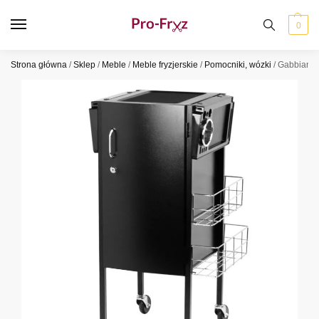
0
Strona główna
/
Sklep
/
Meble
/
Meble fryzjerskie
/
Pomocniki, wózki
/
Gabbiano p