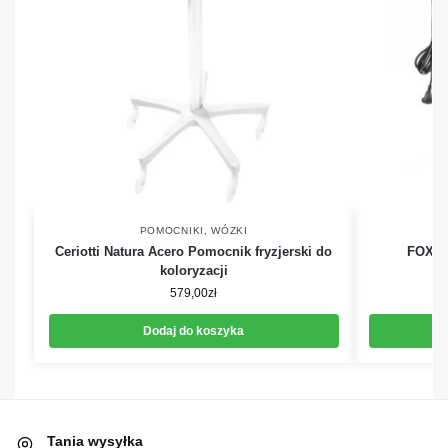
POMOCNIKI, WÓZKI
Ceriotti Natura Acero Pomocnik fryzjerski do
FOX Q
koloryzacji
579,00
zł
Dodaj do koszyka
Tania wysyłka