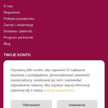
O nas
Regulamin
Polityka prywatności
Zwroty i reklamacje
Dostawa i płatność
Program partnerski
Blog
TWOJE KONTO
Moje konto
Nie pamiętasz hasła?
Używamy pliki cookie, aby zapewnić Ci najlepsze
wrażenia z przeglądania, personalizować zawartość
Twoje zamówienia
naszej witryny, analizować jej ruch i wyświetlać
odpowiednie reklamy. Aby uzyskać więcej informacji,
NASZE SOCIALE
zapoznaj się z naszą
polityką prywatności
.
Facebook
Instagram
Odmawiam
Ustawienia
YouTube