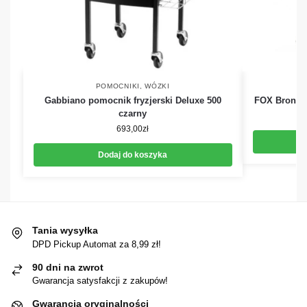
POMOCNIKI, WÓZKI
Gabbiano pomocnik fryzjerski Deluxe 500
FOX Bronx P
czarny
693,00
zł
Dodaj do koszyka
Tania wysyłka
DPD Pickup Automat za 8,99 zł!
90 dni na zwrot
Gwarancja satysfakcji z zakupów!
Gwarancja oryginalności