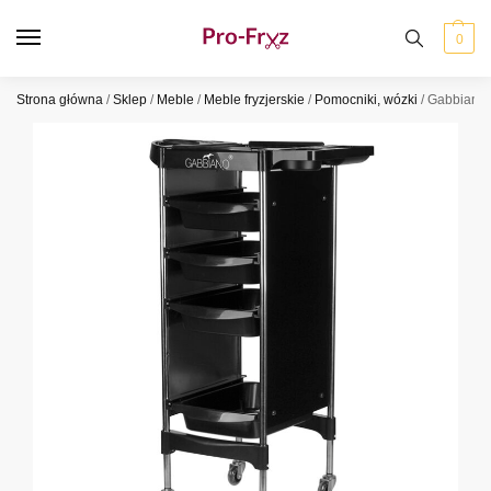
0
Strona główna
/
Sklep
/
Meble
/
Meble fryzjerskie
/
Pomocniki, wózki
/
Gabbiano p