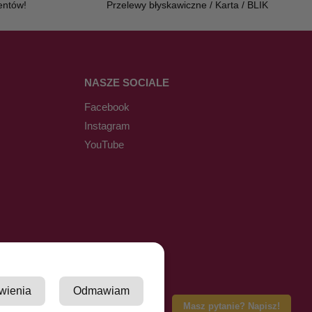
entów!
Przelewy błyskawiczne / Karta / BLIK
NASZE SOCIALE
Facebook
Instagram
YouTube
wienia
Odmawiam
Masz pytanie? Napisz!