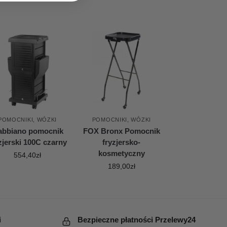
POMOCNIKI, WÓZKI
POMOCNIKI, WÓZKI
abbiano pomocnik
FOX Bronx Pomocnik
zjerski 100C czarny
fryzjersko-
kosmetyczny
554,40
zł
189,00
zł
i
Bezpieczne płatności Przelewy24