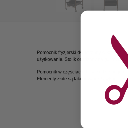
Pomocnik fryzjerski dwustronny w kolorze sta
użytkowanie. Stolik osadzony na gumowanych
Pomocnik w częściach do samodzielnego mo
Elementy złote są lakierowane. Uszkodzenia
S