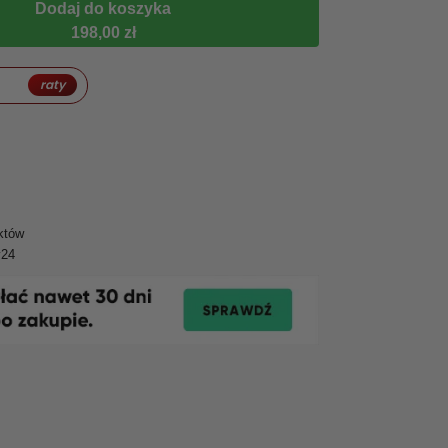
Dodaj do koszyka
198,00 zł
raty
któw
y24