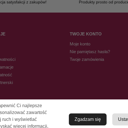
ja satysfakcji z zakupów!
Produkty prosto od produc
JE
TWOJE KONTO
Moje konto
Nie pamiętasz hasła?
watności
Twoje zamówienia
lamacje
łatność
tnerski
apewnić Ci najlepsze
rsonalizować zawartość
j ruch i wyświetlać
Zgadzam się
Usta
skać więcej informacji,
© Pro-Fryz.pl 2021-2026