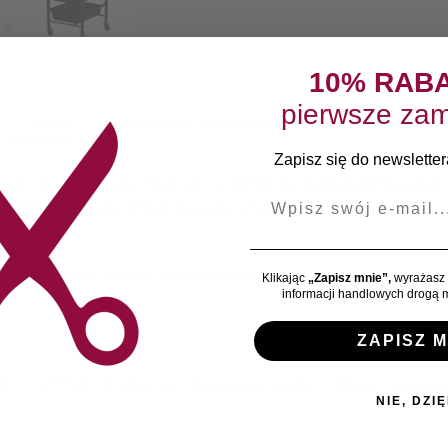
10% RAB
pierwsze zam
Opis
Informacje dodatkowe
Opinie klientów
Zapisz się do newslettera
rego złota, posiada 4 kuwety i uchwyty na asortyment fryzjerski
E-mail
 kółkach, dzięki którym narzędzia będą zawsze pod ręką.
ntażu.
 mechaniczne powłoki nie podlegają reklamacji.
Klikając
„Zapisz mnie”,
wyrażasz 
informacji handlowych drogą m
ZAPISZ M
KU:
123792
Kategoria:
Pomocniki, wózki
Marka:
Gabbia
NIE, DZIĘ