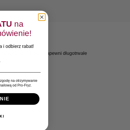
ATU
na
ówienie!
 i odbierz rabat!
. Stablina konstrukcja zapewni długotrwałe
zgodę na otrzymywanie
ailową od Pro-Fryz.
NIE
no
KI