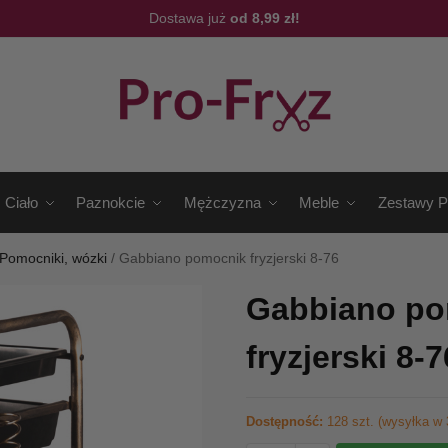
Dostawa już
od 8,99 zł!
Ciało
Paznokcie
Mężczyzna
Meble
Zestawy P
Pomocniki, wózki
/
Gabbiano pomocnik fryzjerski 8-76
Gabbiano po
fryzjerski 8-7
Dostępność:
128 szt. (wysyłka w 