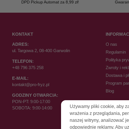
DPD Pickup Automat za 8,99 zł!
Gwaranc
KONTAKT
INFORMAC
ADRES:
O nas
ul. Targowa 2, 08-400 Garwolin
Regulamin
Polityka pry
TELEFON:
+48 796 375 258
Zwroty i rek
Dostawa i p
E-MAIL:
Program par
kontakt@pro-fryz.pl
Blog
GODZINY OTWARCIA:
PON-PT: 9:00-17:00
Używamy pliki cookie, aby z
SOBOTA: 9:00-14:00
wrażenia z przeglądania, pe
naszej witryny, analizować je
odpowiednie reklamy. Aby uzy