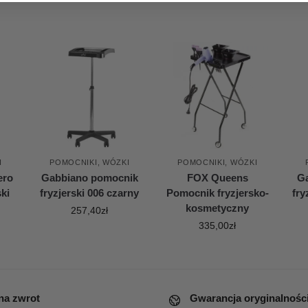
I
POMOCNIKI, WÓZKI
POMOCNIKI, WÓZKI
ero
Gabbiano pomocnik
FOX Queens
G
ki
fryzjerski 006 czarny
Pomocnik fryzjersko-
fry
kosmetyczny
257,40
zł
335,00
zł
 na zwrot
Gwarancja oryginalnośc