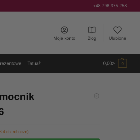
+48 796 375 258
Moje konto
Blog
Ulubione
rezentowe
Tatuaż
0,00
zł
0
mocnik
6
3-4 dni robocze)