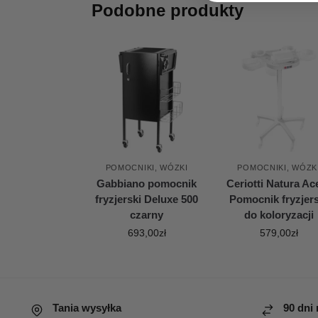
Podobne produkty
POMOCNIKI, WÓZKI
POMOCNIKI, WÓZK
Gabbiano pomocnik
Ceriotti Natura Ac
fryzjerski Deluxe 500
Pomocnik fryzjers
czarny
do koloryzacji
693,00
zł
579,00
zł
Tania wysyłka
90 dni