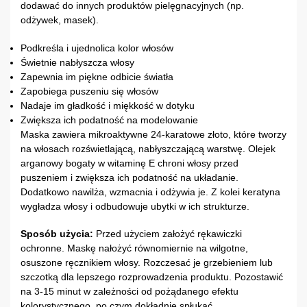
dodawać do innych produktów pielęgnacyjnych (np.
odżywek, masek).
Podkreśla i ujednolica kolor włosów
Świetnie nabłyszcza włosy
Zapewnia im piękne odbicie światła
Zapobiega puszeniu się włosów
Nadaje im gładkość i miękkość w dotyku
Zwiększa ich podatność na modelowanie
Maska zawiera mikroaktywne 24-karatowe złoto, które tworzy
na włosach rozświetlającą, nabłyszczającą warstwę. Olejek
arganowy bogaty w witaminę E chroni włosy przed
puszeniem i zwiększa ich podatność na układanie.
Dodatkowo nawilża, wzmacnia i odżywia je. Z kolei keratyna
wygładza włosy i odbudowuje ubytki w ich strukturze.
Sposób użycia:
Przed użyciem założyć rękawiczki
ochronne. Maskę nałożyć równomiernie na wilgotne,
osuszone ręcznikiem włosy. Rozczesać je grzebieniem lub
szczotką dla lepszego rozprowadzenia produktu. Pozostawić
na 3-15 minut w zależności od pożądanego efektu
kolorystycznego, po czym dokładnie spłukać.