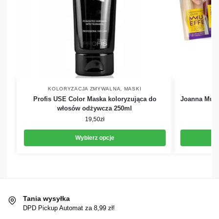
KOLORYZACJA ZMYWALNA
,
MASKI
K
Profis USE Color Maska koloryzująca do
Joanna Multi
włosów odżywcza 250ml
19,50
zł
Wybierz opcje
Tania wysyłka
DPD Pickup Automat za 8,99 zł!