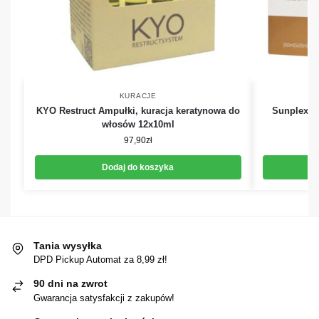
KURACJE
KYO Restruct Ampułki, kuracja keratynowa do
Sunplex K
włosów 12x10ml
97,90
zł
Dodaj do koszyka
Tania wysyłka
DPD Pickup Automat za 8,99 zł!
90 dni na zwrot
Gwarancja satysfakcji z zakupów!