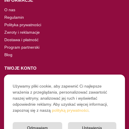
INFORMACJE
O nas
Regulamin
Polityka prywatności
Zwroty i reklamacje
Dostawa i płatność
Program partnerski
Blog
TWOJE KONTO
Moje konto
Nie pamiętasz hasła?
Używamy pliki cookie, aby zapewnić Ci najlepsze
wrażenia z przeglądania, personalizować zawartość
Twoje zamówienia
naszej witryny, analizować jej ruch i wyświetlać
odpowiednie reklamy. Aby uzyskać więcej informacji,
NASZE SOCIALE
zapoznaj się z naszą
polityką prywatności
.
Facebook
Instagram
Odmawiam
Ustawienia