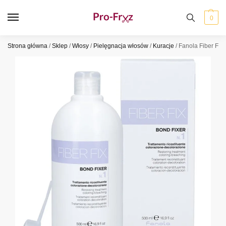
0
Strona główna
/
Sklep
/
Włosy
/
Pielęgnacja włosów
/
Kuracje
/
Fanola Fiber Fix