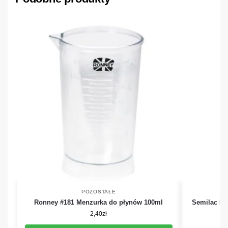
POZOSTAŁE
Ronney #181 Menzurka do płynów 100ml
Semilac Pa
2,40
zł