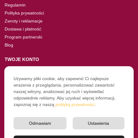
Regulamin
Polityka prywatności
Zwroty i reklamacje
Dostawa i płatność
Program partnerski
Blog
TWOJE KONTO
Moje konto
Nie pamiętasz hasła?
Używamy pliki cookie, aby zapewnić Ci najlepsze
wrażenia z przeglądania, personalizować zawartość
Twoje zamówienia
naszej witryny, analizować jej ruch i wyświetlać
odpowiednie reklamy. Aby uzyskać więcej informacji,
NASZE SOCIALE
zapoznaj się z naszą
polityką prywatności
.
Facebook
Instagram
Odmawiam
Ustawienia
YouTube