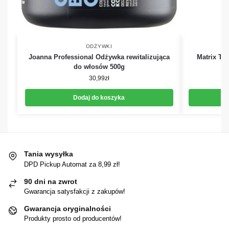
ODŻYWKI
Joanna Professional Odżywka rewitalizująca
Matrix To
do włosów 500g
30,99
zł
Dodaj do koszyka
Tania wysyłka
DPD Pickup Automat za 8,99 zł!
90 dni na zwrot
Gwarancja satysfakcji z zakupów!
Gwarancja oryginalności
Produkty prosto od producentów!