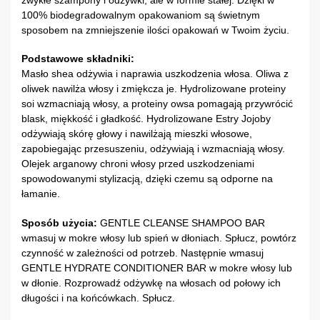
100% biodegradowalnym opakowaniom są świetnym
sposobem na zmniejszenie ilości opakowań w Twoim życiu.
Podstawowe składniki:
Masło shea odżywia i naprawia uszkodzenia włosa. Oliwa z
oliwek nawilża włosy i zmiękcza je. Hydrolizowane proteiny
soi wzmacniają włosy, a proteiny owsa pomagają przywrócić
blask, miękkość i gładkość. Hydrolizowane Estry Jojoby
odżywiają skórę głowy i nawilżają mieszki włosowe,
zapobiegając przesuszeniu, odżywiają i wzmacniają włosy.
Olejek arganowy chroni włosy przed uszkodzeniami
spowodowanymi stylizacją, dzięki czemu są odporne na
łamanie.
Sposób użycia:
GENTLE CLEANSE SHAMPOO BAR
wmasuj w mokre włosy lub spień w dłoniach. Spłucz, powtórz
czynność w zależności od potrzeb. Następnie wmasuj
GENTLE HYDRATE CONDITIONER BAR w mokre włosy lub
w dłonie. Rozprowadź odżywkę na włosach od połowy ich
długości i na końcówkach. Spłucz.