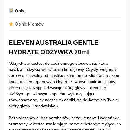
Opis
Opinie klientów
ELEVEN AUSTRALIA GENTLE
HYDRATE ODŻYWKA 70ml
Odżywka w kostce, do codziennego stosowania, która
nawilża i odżywia włosy oraz skórę głowy. Czysty, wegański,
zero waste i wolny od plastiku szampon do włosów z masłem
shea, olejem arganowym i hydrolizowanymi estrami jojoby,
które oczyszczają i odżywiają skórę głowy. Formuła o
świeżym gruszkowym zapachu, wykorzystująca
zaawansowane, skuteczne składniki, są delikatne dla Twojej
skóry głowy (i środowiska!).
Bezsiarczanowe, bez parabenów, bezglutenowe i wegańskie
szampony w kostce zawierają te same substancje myjące, co
zwykłe szampony i odżywki, ale w formie stałej. Dzięki w