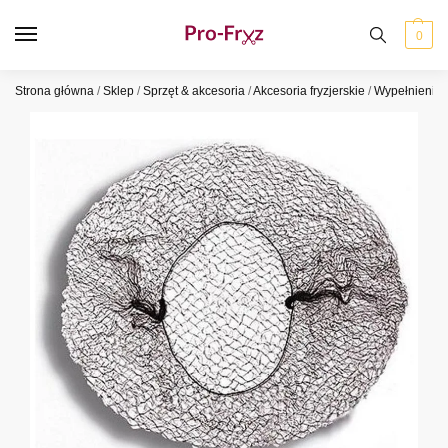
0
Strona główna
/
Sklep
/
Sprzęt & akcesoria
/
Akcesoria fryzjerskie
/
Wypełnienia k