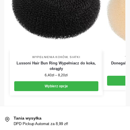
WYPEŁNIENIA KOKÓW, SIATKI
WY
Lussoni Hair Bun Ring Wypełniacz do koka,
Donegal 5
okrągły
6,40
zł
–
8,20
zł
Wybierz opcje
Tania wysyłka
DPD Pickup Automat za 8,99 zł!