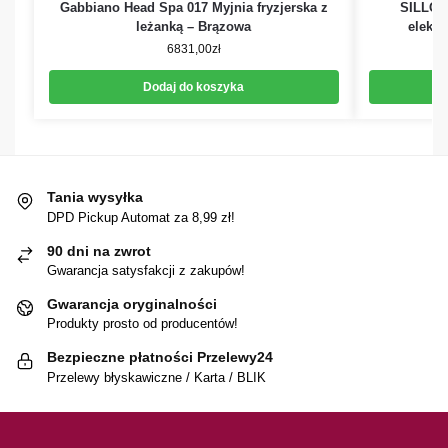
Gabbiano Head Spa 017 Myjnia fryzjerska z
SILLON
leżanką – Brązowa
elektr
6831,00
zł
Dodaj do koszyka
Tania wysyłka
DPD Pickup Automat za 8,99 zł!
90 dni na zwrot
Gwarancja satysfakcji z zakupów!
Gwarancja oryginalności
Produkty prosto od producentów!
Bezpieczne płatności Przelewy24
Przelewy błyskawiczne / Karta / BLIK